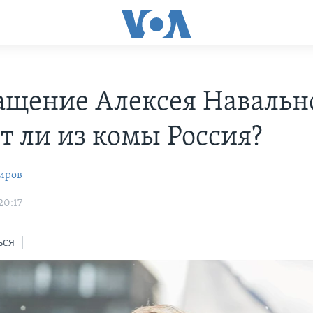
ащение Алексея Навальн
т ли из комы Россия?
иров
20:17
ься