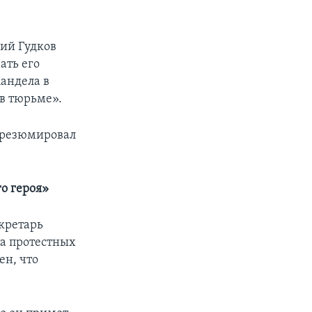
рий Гудков
ать его
андела в
 в тюрьме».
, резюмировал
о героя»
кретарь
та протестных
ен, что