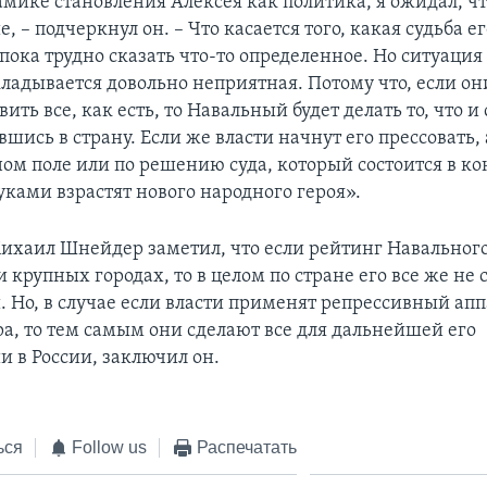
амике становления Алексея как политика, я ожидал, ч
, – подчеркнул он. – Что касается того, какая судьба е
 пока трудно сказать что-то определенное. Но ситуация 
кладывается довольно неприятная. Потому что, если о
ить все, как есть, то Навальный будет делать то, что и
вшись в страну. Если же власти начнут его прессовать,
ом поле или по решению суда, который состоится в кон
уками взрастят нового народного героя».
Михаил Шнейдер заметил, что если рейтинг Навального
 крупных городах, то в целом по стране его все же не
. Но, в случае если власти применят репрессивный апп
а, то тем самым они сделают все для дальнейшей его
и в России, заключил он.
ься
Follow us
Распечатать