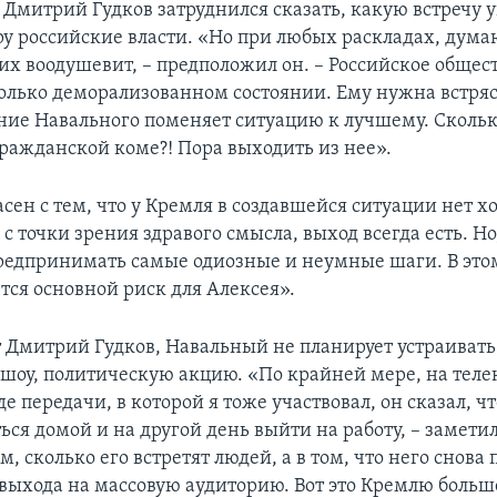
 Дмитрий Гудков затруднился сказать, какую встречу у
у российские власти. «Но при любых раскладах, дума
их воодушевит, – предположил он. – Российское общес
колько деморализованном состоянии. Ему нужна встряс
ние Навального поменяет ситуацию к лучшему. Сколь
гражданской коме?! Пора выходить из нее».
сен с тем, что у Кремля в создавшейся ситуации нет х
 с точки зрения здравого смысла, выход всегда есть. Но
редпринимать самые одиозные и неумные шаги. В это
тся основной риск для Алексея».
 Дмитрий Гудков, Навальный не планирует устраивать 
шоу, политическую акцию. «По крайней мере, на теле
е передачи, в которой я тоже участвовал, он сказал, чт
ься домой и на другой день выйти на работу, – заметил
ом, сколько его встретят людей, а в том, что него снова
выхода на массовую аудиторию. Вот это Кремлю больше