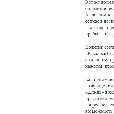
В то же время
оппозиционер
Алексея мног
сейчас в нес
что возвраще
пребывать в 
Политик согла
«Казалось бы,
они начнут п
кажется, крое
Как понимает
возвращения 
«Дождь» в ход
просто вернут
вопрос не в т
возможность 