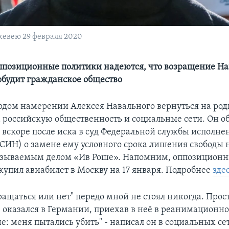
кевею 29 февраля 2020
ппозиционные политики надеются, что возращение На
обудит гражданское общество
ердом намерении Алексея Навального вернуться на ро
 российскую общественность и социальные сети. Он о
 вскоре после иска в суд Федеральной службы исполне
СИН) о замене ему условного срока лишения свободы 
называемым делом «Ив Роше». Напомним, оппозицион
купил авиабилет в Москву на 17 января. Подробнее
зде
ращаться или нет" передо мной не стоял никогда. Прост
Я оказался в Германии, приехав в неё в реанимационно
: меня пытались убить" - написал он в социальных се