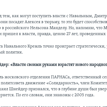
д тем, как могут поступить власти с Навальным, Дмит
 они посадят Алексея в тюрьму, то это будет способствов
в российского Нельсона Манделу. Но, напомню, что М
и пришел к власти, правда, ценою 27 лет, проведенных
ста Навального Кремль точно проиграет стратегически
ый политик.
ер: «Власти своими руками взрастят нового народног
ль московского отделения ПАРНАСа, ответственный се
 политсовета движение «Солидарность», член Комите
аил Шнейдер признался, что в глубине души был увер
нется. По его словам, они знакомы с 2005 года.