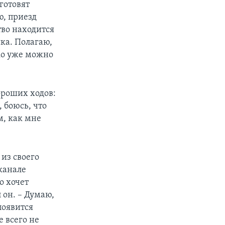
готовят
ю, приезд
тво находится
ка. Полагаю,
ко уже можно
ороших ходов:
, боюсь, что
м, как мне
из своего
канале
о хочет
 он. – Думаю,
 появится
 всего не