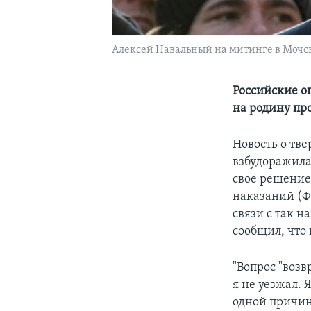
Алексей Навальный на митинге в Мочс
Российские о
на родину пр
Новость о тв
взбудоражила
свое решение
наказаний (Ф
связи с так 
сообщил, что 
"Вопрос "возв
я не уезжал. 
одной причине