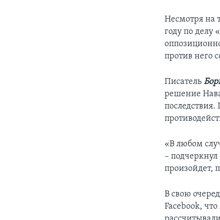
Несмотря на 
году по делу 
оппозиционно
против него 
Писатель
Бор
решение Нава
последствия.
противодейст
«В любом слу
– подчеркнул 
произойдет, 
В свою очере
Facebook, чт
рассчитывали