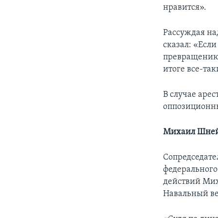
нравится».
Рассуждая на
сказал: «Если
превращению 
итоге все-так
В случае аре
оппозиционн
Михаил Шнейд
Сопредседате
федерального
действий Мих
Навальный вер