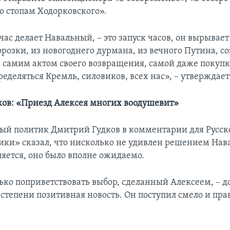
о стопам Ходорковского».
йчас делает Навальный, – это запуск часов, он вырывае
розки, из новогоднего дурмана, из вечного Путина, со
 самим актом своего возвращения, самой даже покупк
ределяться Кремль, силовиков, всех нас», – утверждает
ов: «Приезд Алексея многих воодушевит»
й политик Дмитрий Гудков в комментарии для Русск
ики» сказал, что нисколько не удивлен решением Нава
ляется, оно было вполне ожидаемо.
ько поприветствовать выбор, сделанный Алексеем, – до
степени позитивная новость. Он поступил смело и пра