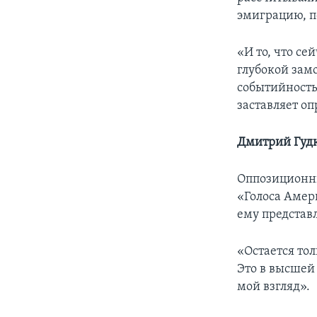
эмиграцию, п
«И то, что се
глубокой замо
событийность
заставляет оп
Дмитрий Гудк
Оппозиционны
«Голоса Амер
ему представ
«Остается тол
Это в высшей 
мой взгляд».