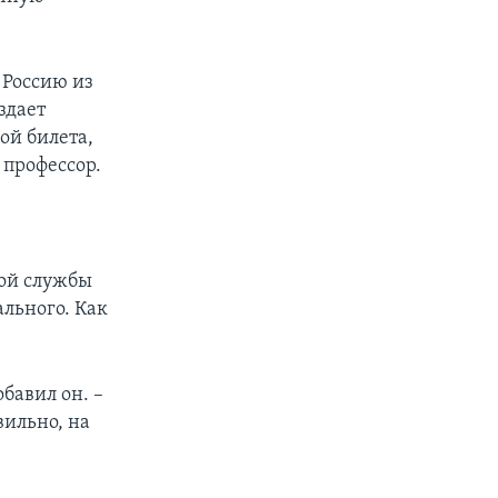
т Россию из
здает
ой билета,
 профессор.
ой службы
льного. Как
бавил он. –
вильно, на