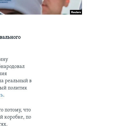
вального
дину
бнародовал
ния
на реальный в
ный политик
сь
.
о потому, что
й коробке, по
тях.