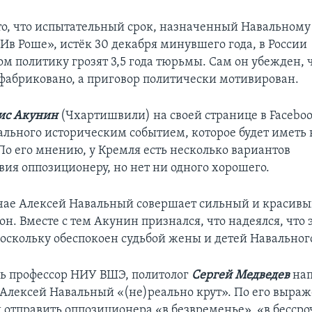
то, что испытательный срок, назначенный Навальному
«Ив Роше», истёк 30 декабря минувшего года, в России
м политику грозят 3,5 года тюрьмы. Сам он убежден, ч
сфабриковано, а приговор политически мотивирован.
ис Акунин
(Чхартишвили) на своей странице в Faceboo
льного историческим событием, которое будет иметь
 По его мнению, у Кремля есть несколько вариантов
вия оппозиционеру, но нет ни одного хорошего.
чае Алексей Навальный совершает сильный и красивы
он. Вместе с тем Акунин признался, что надеялся, что 
поскольку обеспокоен судьбой жены и детей Навальног
дь профессор НИУ ВШЭ, политолог
Сергей Медведев
нап
о Алексей Навальный «(не)реально крут». По его выра
 отправить оппозиционера «в безвременье», «в бесср