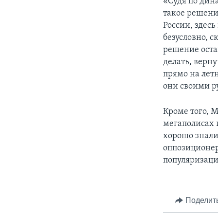
«Судя по дин
такое решение
России, здесь
безусловно, с
решение остав
делать, верну
прямо на летн
они своими р
Кроме того, 
мегаполисах и
хорошо знали
оппозиционер
популяризаци
Поделит