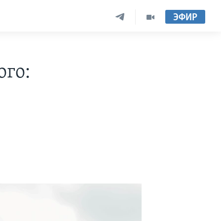
ЭФИР
ого: