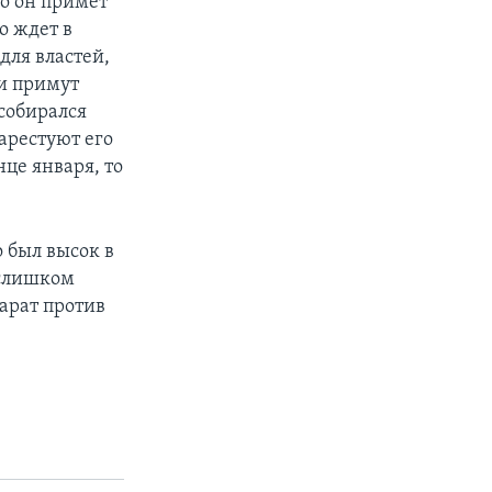
то он примет
го ждет в
для властей,
ни примут
 собирался
 арестуют его
це января, то
 был высок в
 слишком
арат против