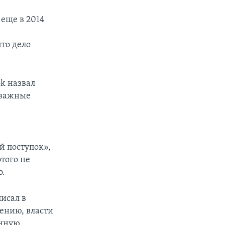
 еще в 2014
то дело
k назвал
 важные
й поступок»,
этого не
о.
исал в
жению, власти
очную