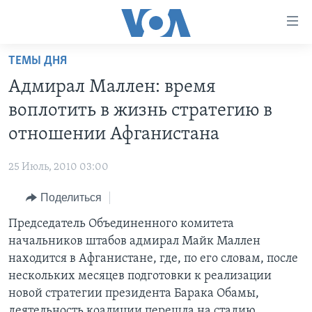
Линки
доступности
Перейти
ТЕМЫ ДНЯ
на
ГЛАВНОЕ
Адмирал Маллен: время
основной
ПРОГРАММЫ
контент
воплотить в жизнь стратегию в
ПРОЕКТЫ
Перейти
АМЕРИКА
отношении Афганистана
к
ЭКСПЕРТИЗА
НОВОСТИ ЗА МИНУТУ
УЧИМ АНГЛИЙСКИЙ
основной
25 Июль, 2010 03:00
ИНТЕРВЬЮ
ИТОГИ
НАША АМЕРИКАНСКАЯ ИСТОРИЯ
навигации
Перейти
Поделиться
ФАКТЫ ПРОТИВ ФЕЙКОВ
ПОЧЕМУ ЭТО ВАЖНО?
А КАК В АМЕРИКЕ?
в
Председатель Объединенного комитета
ЗА СВОБОДУ ПРЕССЫ
ДИСКУССИЯ VOA
АРТЕФАКТЫ
поиск
начальников штабов адмирал Майк Маллен
УЧИМ АНГЛИЙСКИЙ
ДЕТАЛИ
АМЕРИКАНСКИЕ ГОРОДКИ
находится в Афганистане, где, по его словам, после
ВИДЕО
нескольких месяцев подготовки к реализации
НЬЮ-ЙОРК NEW YORK
ТЕСТЫ
новой стратегии президента Барака Обамы,
ПОДПИСКА НА НОВОСТИ
АМЕРИКА. БОЛЬШОЕ ПУТЕШЕСТВИЕ
деятельность коалиции перешла на стадию