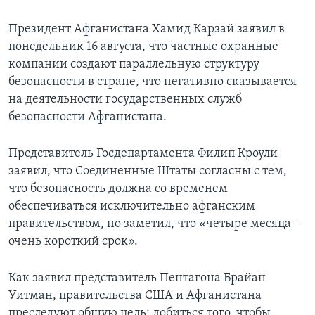
Learning English
Президент Афганистана Хамид Карзай заявил в
понедельник 16 августа, что частные охранные
СОЦИАЛЬНЫЕ СЕТИ
компании создают параллельную структуру
безопасности в стране, что негативно сказывается
на деятельности государственных служб
безопасности Афганистана.
Языки
Представитель Госдепартамента Филип Кроули
заявил, что Соединенные Штаты согласны с тем,
что безопасность должна со временем
обеспечиваться исключительно афганским
правительством, но заметил, что «четыре месяца –
очень короткий срок».
Как заявил представитель Пентагона Брайан
Уитман, правительства США и Афганистана
преследуют общую цель: добиться того, чтобы