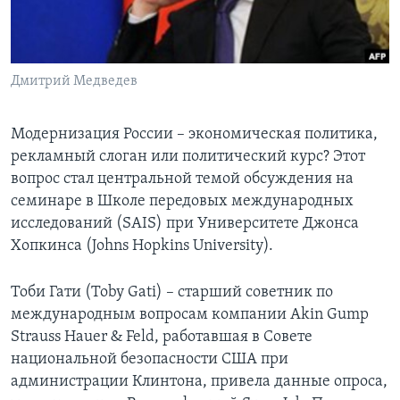
Learning English
СОЦИАЛЬНЫЕ СЕТИ
Дмитрий Медведев
Модернизация России – экономическая политика,
рекламный слоган или политический курс? Этот
Языки
вопрос стал центральной темой обсуждения на
семинаре в Школе передовых международных
исследований (SAIS) при Университете Джонса
Хопкинса (Johns Hopkins University).
Тоби Гати (Toby Gati) – старший советник по
международным вопросам компании Akin Gump
Strauss Hauer & Feld, работавшая в Совете
национальной безопасности США при
администрации Клинтона, привела данные опроса,