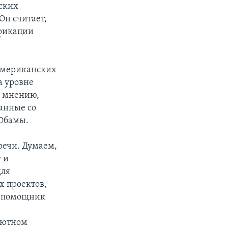
нских
Он считает,
ификации
 американских
а уровне
о мнению,
занные со
 Обамы.
речи. Думаем,
 и
для
х проектов,
ал помощник
алютном