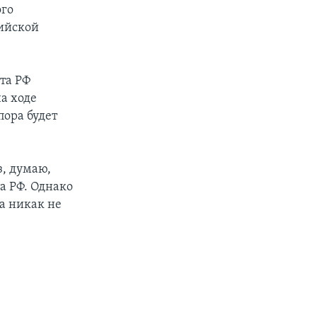
ого
сийской
та РФ
а ходе
пора будет
з, думаю,
а РФ. Однако
та никак не