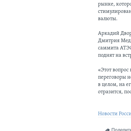
рынке, которо
стимулирован
валюты.
Аркадий Двор
Дмитрия Медв
саммита АТЭС.
поднят на вст
«Этот вопрос 
переговоры н
в целом, на е
отразится, п
Новости Росс
Поделит