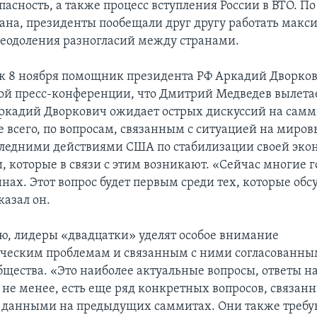
асность, а также процесс вступления России в ВТО. По
на, президенты пообещали друг другу работать макс
реодоления разногласий между странами.
к 8 ноября помощник президента РФ Аркадий Дворко
ой пресс-конференции, что Дмитрий Медведев вылетае
Аркадий Дворкович ожидает острых дискуссий на сам
е всего, по вопросам, связанным с ситуацией на миро
следними действиями США по стабилизации своей эко
 которые в связи с этим возникают. «Сейчас многие г
ах. Этот вопрос будет первым среди тех, которые обс
казал он.
ю, лидеры «двадцатки» уделят особое внимание
ческим проблемам и связанным с ними согласованны
бщества. «Это наиболее актуальные вопросы, ответы н
 не менее, есть еще ряд конкретных вопросов, связанн
 данными на предыдущих саммитах. Они также требу