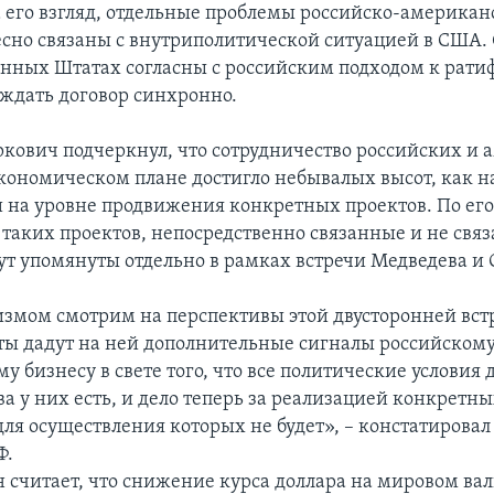
а его взгляд, отдельные проблемы российско-америка
сно связаны с внутриполитической ситуацией в США. 
енных Штатах согласны с российским подходом к рат
рждать договор синхронно.
кович подчеркнул, что сотрудничество российских и
кономическом плане достигло небывалых высот, как н
 и на уровне продвижения конкретных проектов. По ег
 таких проектов, непосредственно связанные и не свя
дут упомянуты отдельно в рамках встречи Медведева и
змом смотрим на перспективы этой двусторонней вст
ты дадут на ней дополнительные сигналы российскому
 бизнесу в свете того, что все политические условия 
а у них есть, и дело теперь за реализацией конкретны
для осуществления которых не будет», – констатиров
Ф.
он считает, что снижение курса доллара на мировом в