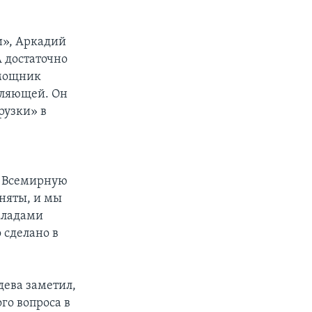
и», Аркадий
А достаточно
омощник
вляющей. Он
рузки» в
о Всемирную
няты, и мы
кладами
 сделано в
ева заметил,
го вопроса в