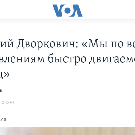
ий Дворкович: «Мы по в
влениям быстро двигаем
д»
в
0 03:00
ься