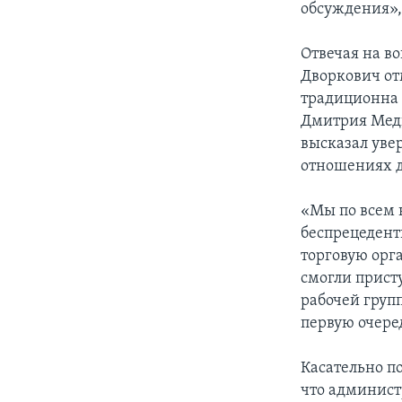
обсуждения»,
Отвечая на в
Дворкович от
традиционна 
Дмитрия Медв
высказал уве
отношениях д
«Мы по всем 
беспрецедент
торговую орг
смогли прист
рабочей груп
первую очеред
Касательно п
что админист