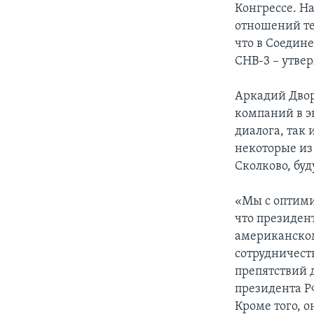
Конгрессе. Н
отношений те
что в Соедин
СНВ-3 – утве
Аркадий Двор
компаний в э
диалога, так
некоторые из
Сколково, бу
«Мы с оптими
что президен
американскому
сотрудничеств
препятствий 
президента Р
Кроме того, 