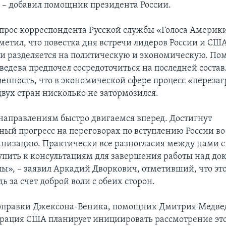
 – добавил помощник президента России.
опрос корреспондента Русской службы «Голоса Америк
метил, что повестка дня встречи лидеров России и СШ
и разделяется на политическую и экономическую. П
едева предпочел сосредоточиться на последней соста
ренность, что в экономической сфере процесс «перезаг
вух стран нисколько не затормозился.
направлениям быстро двигаемся вперед. Достигнут
ный прогресс на переговорах по вступлению России в
анизацию. Практически все разногласия между нами с
упить к консультациям для завершения работы над до
пы», – заявил Аркадий Дворкович, отметивший, что это
ь за счет доброй воли с обеих сторон.
оправки Джексона-Веника, помощник Дмитрия Медвед
рация США планирует инициировать рассмотрение это