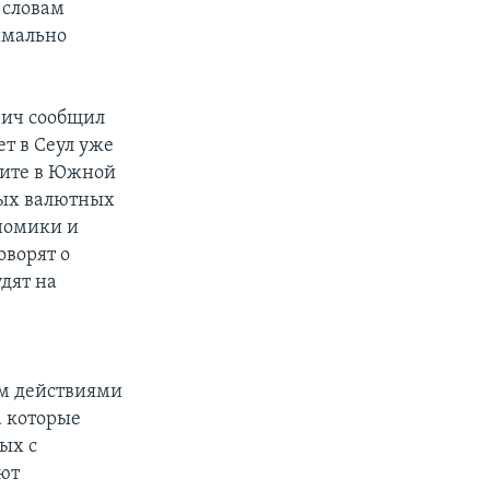
 словам
имально
вич сообщил
т в Сеул уже
мите в Южной
вых валютных
номики и
оворят о
удят на
м действиями
а которые
ых с
ют