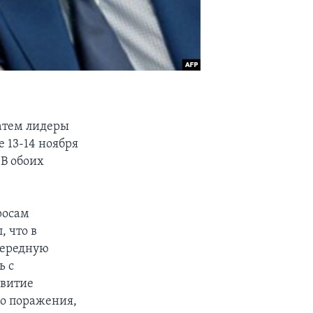
затем лидеры
 13-14 ноября
 В обоих
росам
 что в
чередную
ь с
звитие
го поражения,