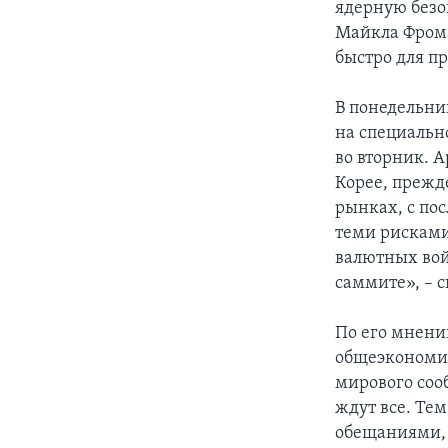
ядерную безоп
Майкла Фрома
быстро для п
В понедельни
на специальн
во вторник. 
Корее, прежд
рынках, с по
теми рисками,
валютных войн
саммите», – с
По его мнени
общеэкономи
мирового соо
ждут все. Тем
обещаниями,