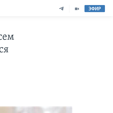
ЭФИР
сем
ся