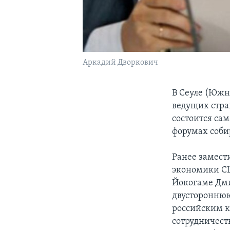
Аркадий Дворкович
В Сеуле (Южн
ведущих стран
состоится са
форумах соби
Ранее замест
экономики СШ
Йокогаме Дми
двустороннюю
российским к
сотрудничест