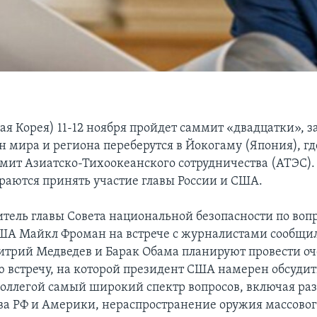
ая Корея) 11-12 ноября пройдет саммит «двадцатки», 
 мира и региона переберутся в Йокогаму (Япония), где
ммит Азиатско-Тихоокеанского сотрудничества (АТЭС).
раются принять участие главы России и США.
итель главы Совета национальной безопасности по воп
А Майкл Фроман на встрече с журналистами сообщил,
трий Медведев и Барак Обама планируют провести о
 встречу, на которой президент США намерен обсудит
оллегой самый широкий спектр вопросов, включая ра
ва РФ и Америки, нераспространение оружия массово