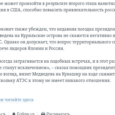
е может произойти в результате второго этапа валютн
ия в США, способно повысить привлекательность рос
кович также убежден, что недавняя поездка президен
едева на Курильские острова не скажется негативно н
 Однако он допускает, что вопрос территориального с
рече лидеров Японии и России.
всегда затрагивается на подобных встречах, и в этот ра
е станут исключением», – сказал помощник президент
го взгляд, визит Медведева на Кунашир на ходе самми
оскольку АТЭС к этому не имеет никакого отношения.
ии читайте здесь
ься
Follow us
Распечатать