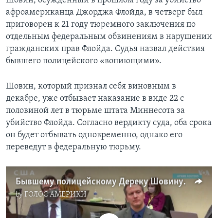
Шовин, осужденный в прошлом году за убийство
афроамериканца Джорджа Флойда, в четверг был
приговорен к 21 году тюремного заключения по
отдельным федеральным обвинениям в нарушении
гражданских прав Флойда. Судья назвал действия
бывшего полицейского «вопиющими».
Шовин, который признал себя виновным в
декабре, уже отбывает наказание в виде 22 с
половиной лет в тюрьме штата Миннесота за
убийство Флойда. Согласно вердикту суда, оба срока
он будет отбывать одновременно, однако его
переведут в федеральную тюрьму.
Бывшему полицейскому Дереку Шовину увеличили срок заключения
by
ГОЛОС АМЕРИКИ