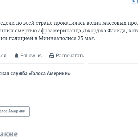
EMBED
едели по всей стране прокатилась волна массовых про
анных смертью афроамериканца Джорджа Флойда, кот
ии полицией в Миннеаполисе 25 мая.
ься
Follow us
Распечатать
ская служба «Голоса Америки»
олос Америки
также