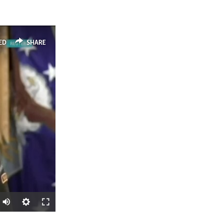
ED
SHARE