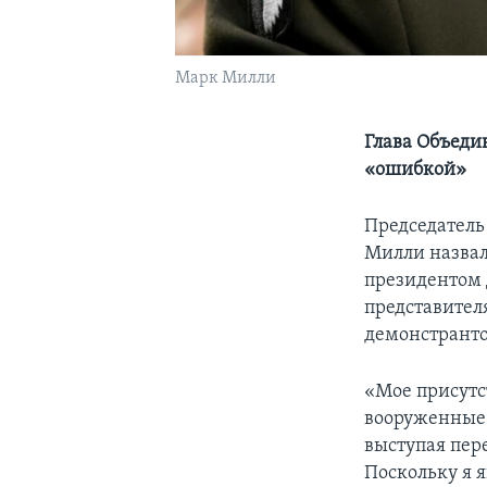
Марк Милли
Глава Объеди
«ошибкой»
Председатель
Милли назвал
президентом
представител
демонстранто
«Мое присутст
вооруженные 
выступая пер
Поскольку я 