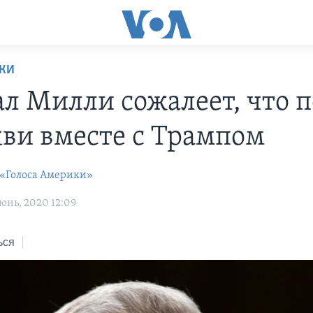
ИКИ
ал Милли сожалеет, что 
кви вместе с Трампом
 «Голоса Америки»
юнь, 2020 12:09
ься