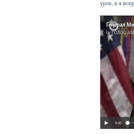
урок, и я иск
by
ГОЛОС А
0:00