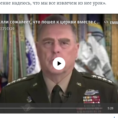
ренне надеюсь, что мы все извлечем из нее урок».
Генерал Милли сожалеет, что пошел к церкви вместе с Трампом
EMB
МЕРИКИ
No media source currently available
5:28