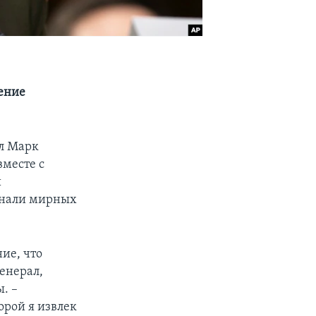
ение
л Марк
вместе с
и
огнали мирных
ние, что
енерал,
. –
орой я извлек