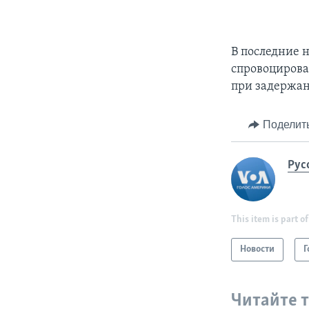
В последние н
спровоциров
при задержан
Поделит
Рус
This item is part of
Новости
Г
Читайте 