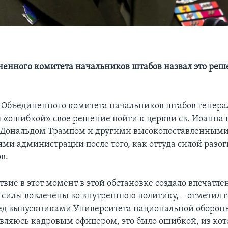
ненного комитета начальников штабов назвал это реш
 Объединенного комитета начальников штабов генера
 «ошибкой» свое решение пойти к церкви св. Иоанна 
 Дональдом Трампом и другими высокопоставленным
ями администрации после того, как оттуда силой раз
в.
вие в этот момент в этой обстановке создало впечатле
силы вовлечены во внутреннюю политику, – отметил г
ед выпускниками Университета национальной обороны
являюсь кадровым офицером, это было ошибкой, из кот