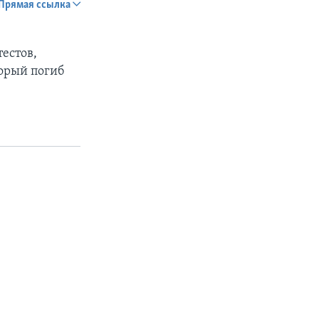
Прямая ссылка
SHARE
тестов,
орый погиб
px
width