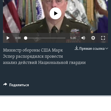
Learning English
No media source currently available
СОЦИАЛЬНЫЕ СЕТИ
0:00
5:28
Языки
Прямая ссылка
Министр обороны США Марк
Эспер распорядился провести
анализ действий Национальной гвардии
Поделиться