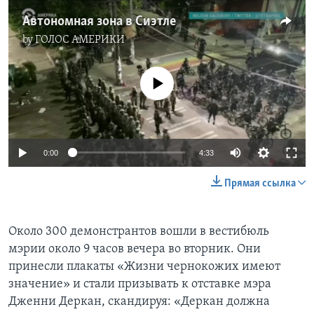
Автономная зона в Сиэтле
by
ГОЛОС АМЕРИКИ
No media source currently available
0:00
4:33
Прямая ссылка
Около 300 демонстрантов вошли в вестибюль
мэрии около 9 часов вечера во вторник. Они
принесли плакаты «Жизни чернокожих имеют
значение» и стали призывать к отставке мэра
Дженни Деркан, скандируя: «Деркан должна