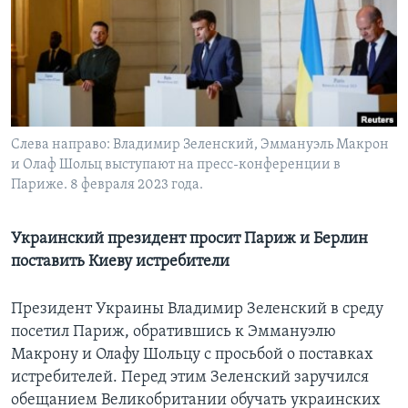
Learning English
СОЦИАЛЬНЫЕ СЕТИ
Слева направо: Владимир Зеленский, Эммануэль Макрон
и Олаф Шольц выступают на пресс-конференции в
Языки
Париже. 8 февраля 2023 года.
Украинский президент просит Париж и Берлин
поставить Киеву истребители
Президент Украины Владимир Зеленский в среду
посетил Париж, обратившись к Эммануэлю
Макрону и Олафу Шольцу с просьбой о поставках
истребителей. Перед этим Зеленский заручился
обещанием Великобритании обучать украинских