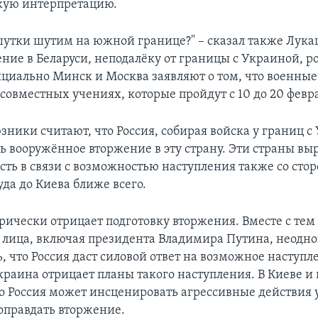
кую интерпретацию.
 шутки шутим на южной границе?" – сказал также Лука
ние в Беларуси, неподалёку от границы с Украиной, р
циально Минск и Москва заявляют о том, что военны
 совместных учениях, которые пройдут с 10 до 20 февр
зники считают, что Россия, собирая войска у границ с
ть вооружённое вторжение в эту страну. Эти страны в
сть в связи с возможностью наступления также со сто
уда до Киева ближе всего.
орически отрицает подготовку вторжения. Вместе с тем
лица, включая президента Владимира Путина, неодн
ь, что Россия даст силовой ответ на возможное наступ
краина отрицает планы такого наступления. В Киеве и
то Россия может инсценировать агрессивные действия
 оправдать вторжение.