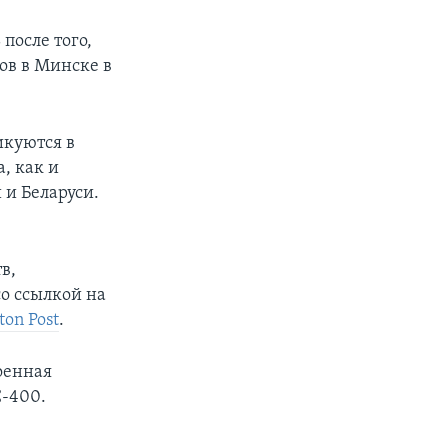
после того,
ов в Минске в
икуются в
, как и
 и Беларуси.
в,
о ссылкой на
ton Post
.
оенная
С-400.