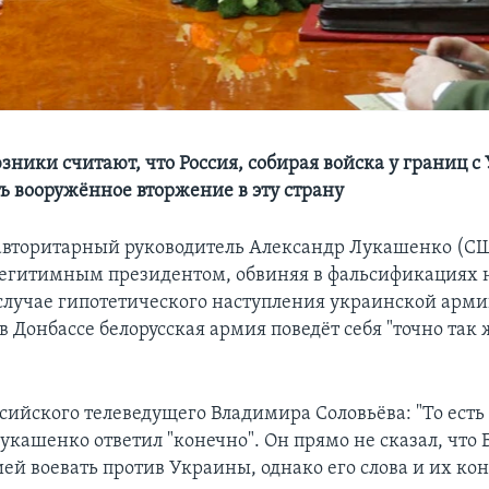
зники считают, что Россия, собирая войска у границ с
ть вооружённое вторжение в эту страну
авторитарный руководитель Александр Лукашенко (СШ
легитимным президентом, обвиняя в фальсификациях 
в случае гипотетического наступления украинской арми
в Донбассе белорусская армия поведёт себя "точно так 
сийского телеведущего Владимира Соловьёва: "То есть 
укашенко ответил "конечно". Он прямо не сказал, что 
ией воевать против Украины, однако его слова и их ко