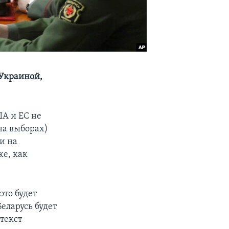
 Украиной,
А и ЕС не
на выборах)
и на
же, как
это будет
Беларусь будет
нтекст