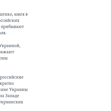
шенко, имея в
оссийских
е прибывают
аля.
 Украиной,
ыражают
роны
 российские
ократно
ление Украины
 на Западе
 украинских