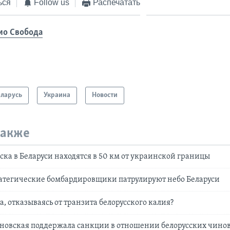
ься
Follow us
Распечатать
ио Свобода
еларусь
Украина
Новости
также
ска в Беларуси находятся в 50 км от украинской границы
ратегические бомбардировщики патрулируют небо Беларуси
а, отказываясь от транзита белорусского калия?
новская поддержала санкции в отношении белорусских чино