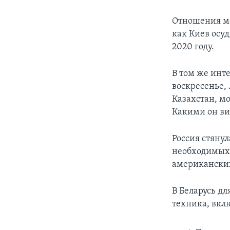
Отношения ме
как Киев осу
2020 году.
В том же инт
воскресенье, 
Казахстан, мо
Какими он вид
Россия стянул
необходимых 
американски
В Беларусь д
техника, вкл