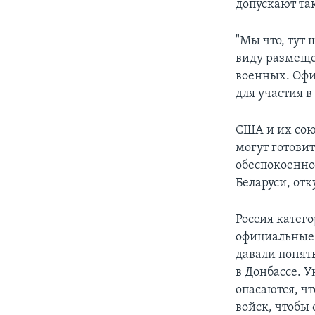
допускают та
"Мы что, тут
виду размеще
военных. Офи
для участия в
США и их сою
могут готови
обеспокоенно
Беларуси, отк
Россия катег
официальные 
давали понят
в Донбассе. У
опасаются, ч
войск, чтобы