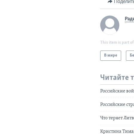
Поделит
Рад
This item is part of
В мире
Б
Читайте 
Российские вой
Российские ст
Что теряет Литв
Кристина Тима