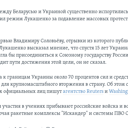
жду Беларусью и Украиной существенно испортились 
дил режим Лукашенко за подавление массовых протест
ервью Владимиру Соловьёву, отрывки из которого публ
Лукашенко высказал мнение, что спустя 15 лет Украина
гла бы присоединиться к Союзному государству России
ит пути достижения этой цели, он не сказал.
а к границам Украины около 70 процентов сил и средст
для крупномасштабного вторжения в страну. Об этом с
х официальных лиц пишут
агентство Reuters
и
Washing
ля участия в учениях прибывают российские войска и в
ючая ракетные комплексы "Искандер" и системы ПВО 