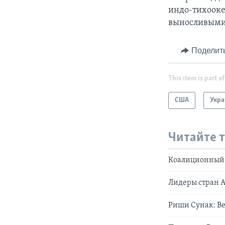
индо-тихооке
выносливыми
Поделит
This item is part of
США
Укра
Читайте 
Коалиционный п
Лидеры cтран 
Риши Сунак: В