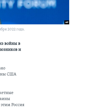
бря 2022 года.
из войны в
оюзников и
ьно
роны США
акетные
раины
 этим Россия