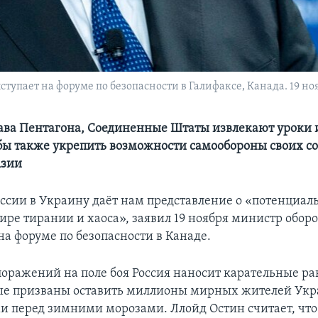
пает на форуме по безопасности в Галифаксе, Канада. 19 ноя
лава Пентагона, Соединенные Штаты извлекают уроки 
бы также укрепить возможности самообороны своих с
Азии
ссии в Украину даёт нам представление о «потенциал
ре тирании и хаоса», заявил 19 ноября министр обо
на форуме по безопасности в Канаде.
поражений на поле боя Россия наносит карательные р
рые призваны оставить миллионы мирных жителей Ук
 перед зимними морозами. Ллойд Остин считает, что