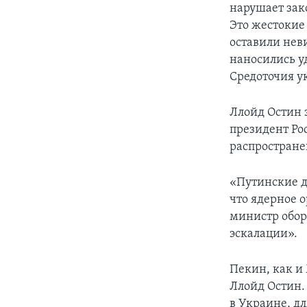
нарушает зак
Это жестокие 
оставили нев
наносились у
Средоточия у
Ллойд Остин з
президент Ро
распростране
«Путинские д
что ядерное о
министр обор
эскалации».
Пекин, как и 
Ллойд Остин.
в Украине, д