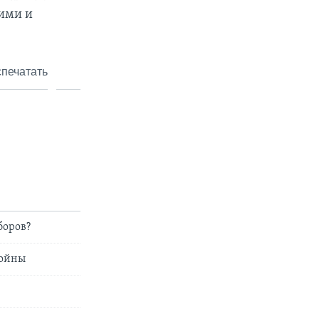
кими и
печатать
боров?
войны