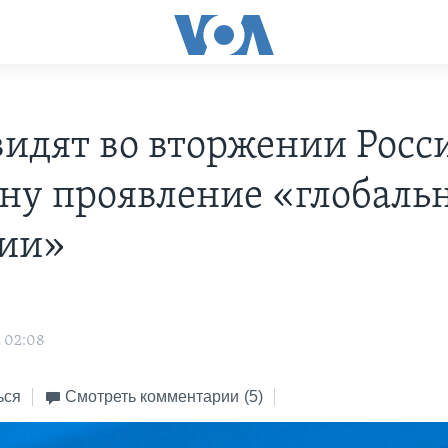
идят во вторжении Росс
ну проявление «глобаль
нии»
 02:08
ься
Смотреть комментарии
(5)