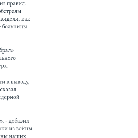
из правил.
 обстрелы
 видели, как
е больницы.
збрал»
льного
ерх.
и к выводу,
 сказал
 ядерной
», - добавил
оки из войны
роны наших