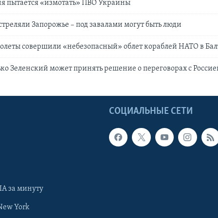
ия пытается «измотать» ПВО Украины
стреляли Запорожье – под завалами могут быть люди
олеты совершили «небезопасный» облет кораблей НАТО в Ба
ько Зеленский может принять решение о переговорах с Россие
Ы
СОЦИАЛЬНЫЕ СЕТИ
А за минуту
New York