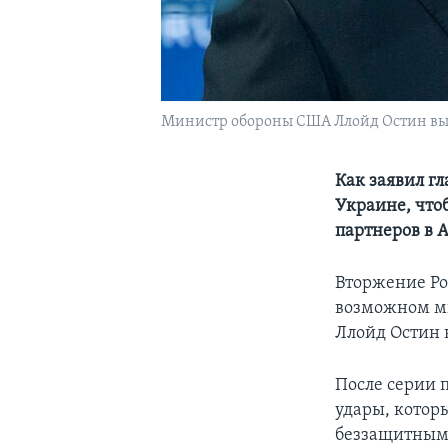
Mинистр обороны США Ллойд Остин высту
Как заявил г
Украине, что
партнеров в 
Вторжение Ро
возможном ми
Ллойд Остин 
После серии 
удары, кото
беззащитными