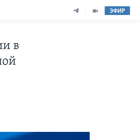
ЭФИР
ии в
ной