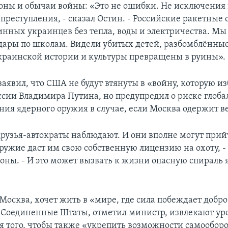
оны и обычаи войны: «Это не ошибки. Не исключения 
преступления, - сказал Остин. - Российские ракетные
инных украинцев без тепла, воды и электричества. Мы
дары по школам. Видели убитых детей, разбомблённы
краинской истории и культуры превращены в руины».
аявил, что США не будут втянуты в «войну, которую и
ссии Владимира Путина, но предупредил о риске глоба
ния ядерного оружия в случае, если Москва одержит в
рузья-автократы наблюдают. И они вполне могут прийт
ружие даст им свою собственную лицензию на охоту, -
оны. - И это может вызвать к жизни опасную спираль
Москва, хочет жить в «мире, где сила побеждает добро
 Соединенные Штаты, отметил министр, извлекают ур
ля того, чтобы также «укрепить возможности самообо