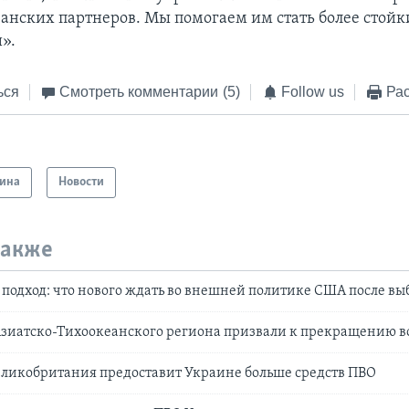
анских партнеров. Мы помогаем им стать более стой
».
ься
Смотреть комментарии
(5)
Follow us
Рас
ина
Новости
также
одход: что нового ждать во внешней политике США после вы
Азиатско-Тихоокеанского региона призвали к прекращению 
еликобритания предоставит Украине больше средств ПВО