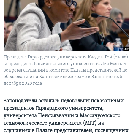
Learning English
СОЦИАЛЬНЫЕ СЕТИ
Языки
Президент Гарвардского университета Клодин Гэй (слева)
и президент Пенсильванского университета Лиз Мэгилл
во время слушаний в комитете Палаты представителей по
образованию на Капитолийском холме в Вашингтоне, 5
декабря 2023 года
Законодатели остались недовольны показаниями
президентов Гарвардского университета,
университета Пенсильвании и Массачусетского
технологического университета (MIT) на
слушаниях в Палате представителей, посвященных