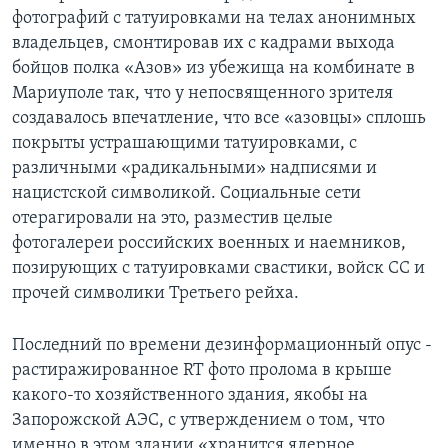
фотографий с татуировками на телах анонимных
владельцев, смонтировав их с кадрами выхода
бойцов полка «Азов» из убежища на комбинате в
Мариуполе так, что у непосвященного зрителя
создавалось впечатление, что все «азовцы» сплошь
покрыты устрашающими татуировками, с
различными «радикальными» надписями и
нацистской символикой. Социальные сети
отерагировали на это, разместив целые
фотогалереи российских военных и наемников,
позирующих с татуировками свастики, войск СС и
прочей символики Третьего рейха.
Последний по времени дезинформационный опус -
растиражированное RT фото пролома в крыше
какого-то хозяйственного здания, якобы на
Запорожской АЭС, с утверждением о том, что
именно в этом здании «хранится ядерное