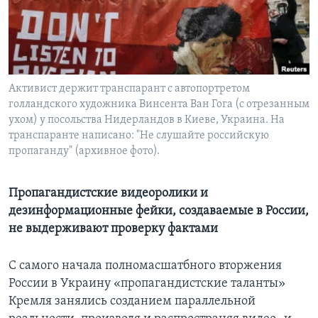
Learning English
СОЦИАЛЬНЫЕ СЕТИ
Активист держит транспарант с автопортретом
голландского художника Винсента Ван Гога (с отрезанным
ухом) у посольства Нидерландов в Киеве, Украина. На
Языки
транспаранте написано: "Не слушайте российскую
пропаганду" (архивное фото).
Пропагандистские видеоролики и
дезинформационные фейки, создаваемые в России,
не выдерживают проверку фактами
С самого начала полномасшатбного вторжения
России в Украину «пропагандистские таланты»
Кремля занялись созданием параллельной