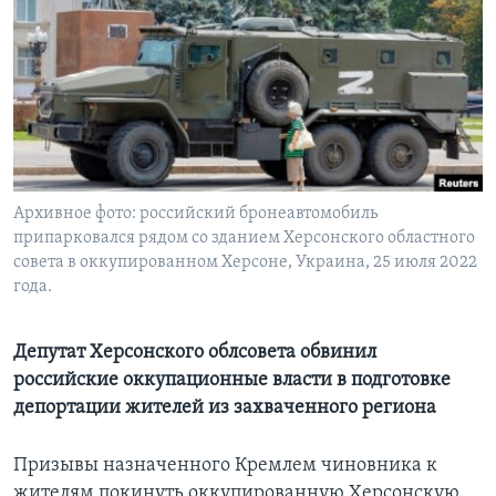
Learning English
СОЦИАЛЬНЫЕ СЕТИ
Языки
Архивное фото: российский бронеавтомобиль
припарковался рядом со зданием Херсонского областного
совета в оккупированном Херсоне, Украина, 25 июля 2022
года.
Депутат Херсонского облсовета обвинил
российские оккупационные власти в подготовке
депортации жителей из захваченного региона
Призывы назначенного Кремлем чиновника к
жителям покинуть оккупированную Херсонскую