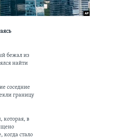
аясь
ый бежал из
еялся найти
ие соседние
екли границу
 которая, в
рещено
, когда стало