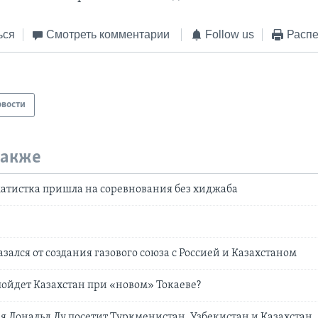
ься
Смотреть комментарии
Follow us
Распе
овости
также
атистка пришла на соревнования без хиджаба
зался от создания газового союза с Россией и Казахстаном
ойдет Казахстан при «новом» Токаеве?
я Дональд Лу посетит Туркменистан, Узбекистан и Казахстан