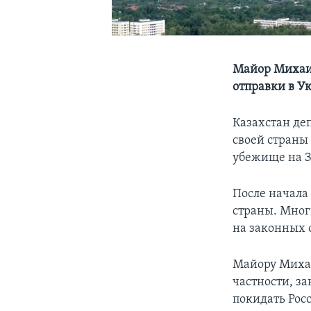
Майор Михаил
отправки в У
Казахстан де
своей страны
убежище на З
После начала
страны. Мног
на законных 
Майору Михаи
частности, з
покидать Росс