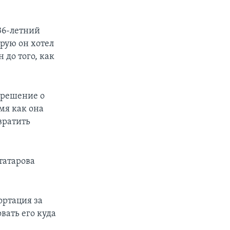
36-летний
рую он хотел
 до того, как
е решение о
мя как она
вратить
татарова
ортация за
вать его куда