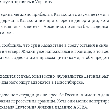
 могут отправить в Украину.
терина легально прибыла в Казахстан с двумя детьми. 
держан в Казахстане и приговорен к депортации, кото
пытавшись вылететь в Армению, но снова был задержан
самолет.
ообщила, что суд в Казахстане в среду оставил в сил
 в четверг Жилин уже направлялся к границе, в то вре
заться с адвокатами-правозащитниками, чтобы предот
ходится сейчас, неизвестно. Журналистка Евгения Бал
 для него ищут адвокатов в Новосибирске.
 даже не экстрадиция по просьбе России. А именно деп
авил пересечения границы. Хотя они могли депортиро
ассказала Екатерина Жилина изданию ASTRA.