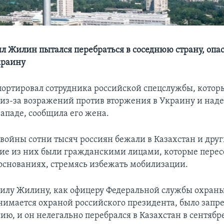
 Жилин пытался перебраться в соседнюю страну, опас
краину
портировал сотрудника российской спецслужбы, котор
 из-за возражений против вторжения в Украину и над
ападе, сообщила его жена.
 войны сотни тысяч россиян бежали в Казахстан и друг
ие из них были гражданскими лицами, которые перес
основаниях, стремясь избежать мобилизации.
лу Жилину, как офицеру Федеральной службы охраны,
анимается охраной российского президента, было зап
ию, и он нелегально перебрался в Казахстан в сентябре