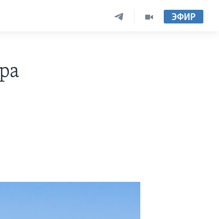
ЭФИР
ра