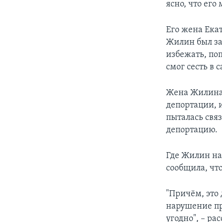
ясно, что его
Его жена Ека
Жилин был за
избежать, по
смог сесть в 
Жена Жилина с
депортации, и
пыталась свя
депортацию.
Где Жилин на
сообщила, что
"Причём, это
нарушение пр
угодно", – р