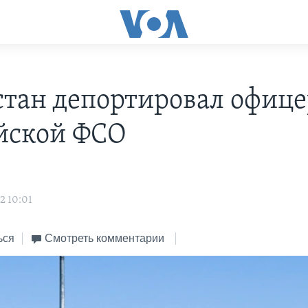
стан депортировал офице
йской ФСО
2 10:01
ься
Смотреть комментарии