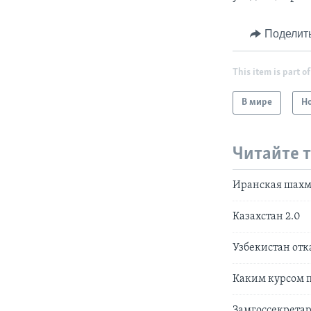
Поделит
This item is part of
В мире
Н
Читайте 
Иранская шахм
Казахстан 2.0
Узбекистан отка
Каким курсом п
Замгоссекретар