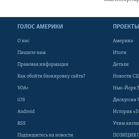
ГОЛОС АМЕРИКИ
ПРОЕКТ
О нас
Америка
Пишите нам
Итоги
Правовая информация
Детали
Как обойти блокировку сайта?
Новости СШ
VOA+
Нью-Йорк 
iOS
Дискуссия 
Android
История «Г
RSS
Учим англ
Learning English
Подпишитесь на новости
ПОЗИЦИЯ 