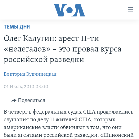
Линки
доступности
Перейти
ТЕМЫ ДНЯ
на
ГЛАВНОЕ
Олег Калугин: арест 11-ти
основной
ПРОГРАММЫ
контент
«нелегалов» – это провал курса
ПРОЕКТЫ
Перейти
АМЕРИКА
российской разведки
к
ЭКСПЕРТИЗА
НОВОСТИ ЗА МИНУТУ
УЧИМ АНГЛИЙСКИЙ
основной
Виктория Купчинецкая
ИНТЕРВЬЮ
ИТОГИ
НАША АМЕРИКАНСКАЯ ИСТОРИЯ
навигации
Перейти
01 Июль, 2010 03:00
ФАКТЫ ПРОТИВ ФЕЙКОВ
ПОЧЕМУ ЭТО ВАЖНО?
А КАК В АМЕРИКЕ?
в
ЗА СВОБОДУ ПРЕССЫ
Поделиться
ДИСКУССИЯ VOA
АРТЕФАКТЫ
поиск
УЧИМ АНГЛИЙСКИЙ
ДЕТАЛИ
АМЕРИКАНСКИЕ ГОРОДКИ
В четверг в федеральных судах США продолжились
слушания по делу 11 жителей США, которых
ВИДЕО
НЬЮ-ЙОРК NEW YORK
ТЕСТЫ
американские власти обвиняют в том, что они
ПОДПИСКА НА НОВОСТИ
АМЕРИКА. БОЛЬШОЕ ПУТЕШЕСТВИЕ
были агентами российской разведки. «Шпионский