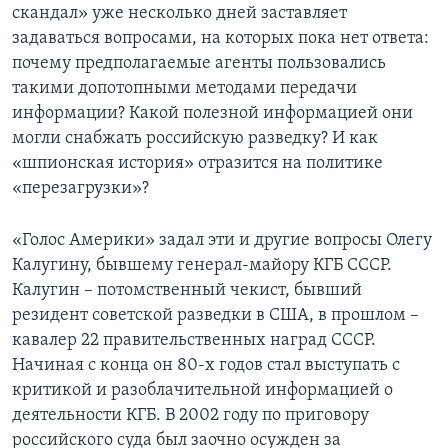
скандал» уже несколько дней заставляет
Learning English
задаваться вопросами, на которых пока нет ответа:
почему предполагаемые агенты пользовались
такими допотопными методами передачи
СОЦИАЛЬНЫЕ СЕТИ
информации? Какой полезной информацией они
могли снабжать российскую разведку? И как
«шпионская история» отразится на политике
Языки
«перезагрузки»?
«Голос Америки» задал эти и другие вопросы Олегу
Калугину, бывшему генерал-майору КГБ СССР.
Калугин – потомственный чекист, бывший
резидент советской разведки в США, в прошлом –
кавалер 22 правительственных наград СССР.
Начиная с конца он 80-х годов стал выступать с
критикой и разоблачительной информацией о
деятельности КГБ. В 2002 году по приговору
российского суда был заочно осужден за