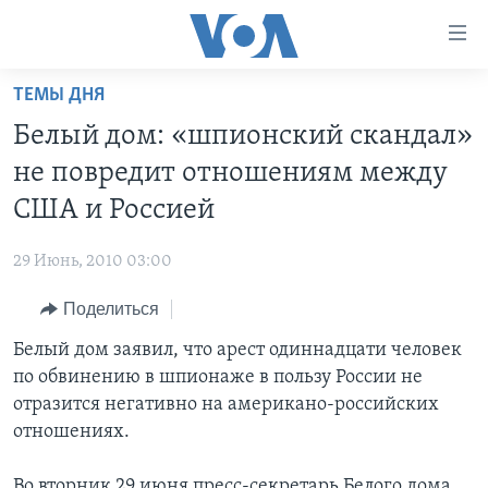
Линки
доступности
Перейти
ТЕМЫ ДНЯ
на
ГЛАВНОЕ
Белый дом: «шпионский скандал»
основной
ПРОГРАММЫ
контент
не повредит отношениям между
ПРОЕКТЫ
Перейти
АМЕРИКА
США и Россией
к
ЭКСПЕРТИЗА
НОВОСТИ ЗА МИНУТУ
УЧИМ АНГЛИЙСКИЙ
основной
29 Июнь, 2010 03:00
ИНТЕРВЬЮ
ИТОГИ
НАША АМЕРИКАНСКАЯ ИСТОРИЯ
навигации
Перейти
Поделиться
ФАКТЫ ПРОТИВ ФЕЙКОВ
ПОЧЕМУ ЭТО ВАЖНО?
А КАК В АМЕРИКЕ?
в
Белый дом заявил, что арест одиннадцати человек
ЗА СВОБОДУ ПРЕССЫ
ДИСКУССИЯ VOA
АРТЕФАКТЫ
поиск
по обвинению в шпионаже в пользу России не
УЧИМ АНГЛИЙСКИЙ
ДЕТАЛИ
АМЕРИКАНСКИЕ ГОРОДКИ
отразится негативно на американо-российских
ВИДЕО
отношениях.
НЬЮ-ЙОРК NEW YORK
ТЕСТЫ
ПОДПИСКА НА НОВОСТИ
АМЕРИКА. БОЛЬШОЕ ПУТЕШЕСТВИЕ
Во вторник 29 июня пресс-секретарь Белого дома