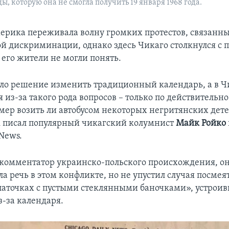
, которую она не смогла получить 19 января 1968 года.
мерика переживала волну громких протестов, связанны
ой дискриминации, однако здесь Чикаго столкнулся с 
 его жители не могли понять.
ло решение изменить традиционный календарь, а в Ч
 из-за такого рода вопросов – только по действитель
мер возить ли автобусом некоторых негритянских дете
к писал популярный чикагский колумнист
Майк Ройко
 News.
комментатор украинско-польского происхождения, о
ла речь в этом конфликте, но не упустил случая посмея
латочках с пустыми стеклянными баночками», устро
-за календаря.