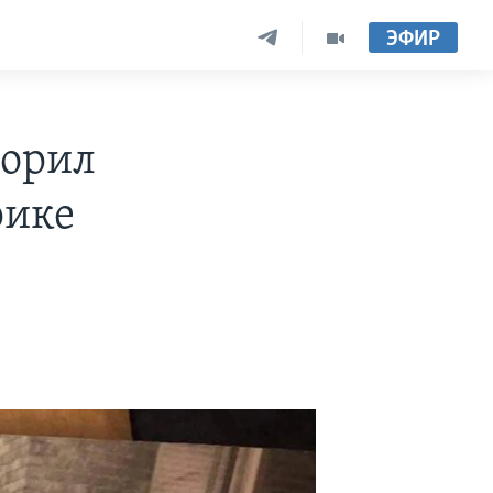
ЭФИР
сорил
рике