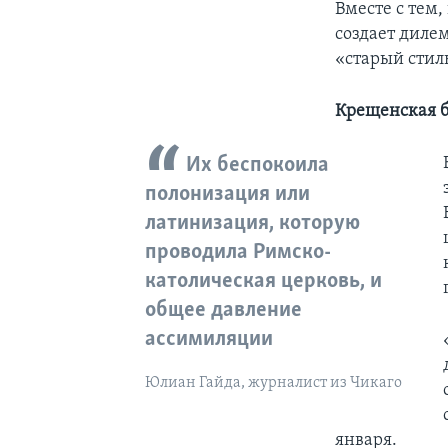
Вместе с тем
создает диле
«старый стил
Крещенская б
Их беспокоила
полонизация или
латинизация, которую
проводила Римско-
католическая церковь, и
общее давление
ассимиляции
Юлиан Гайда, журналист из Чикаго
января.