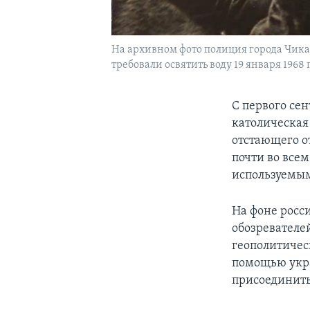
На архивном фото полиция города Чика
требовали освятить воду 19 января 1968 
С первого се
католическая
отстающего о
почти во все
используемым
На фоне росс
обозревателе
геополитическ
помощью укра
присоединить