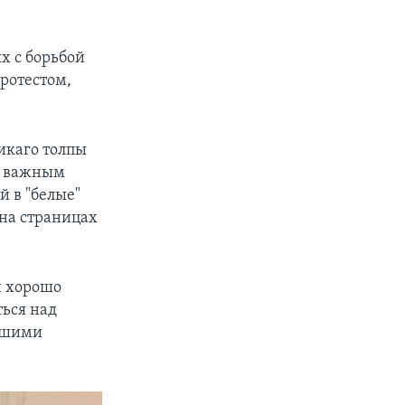
х с борьбой
протестом,
икаго толпы
но важным
й в "белые"
на страницах
н хорошо
ться над
ившими