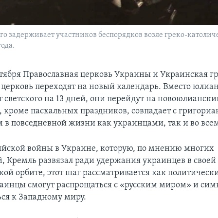
го задерживает участников беспорядков возле греко-католич
года.
нтября Православная церковь Украины и Украинская г
 церковь переходят на новый календарь. Вместо юлиан
т светского на 13 дней, они перейдут на новоюлиански
м, кроме пасхальных праздников, совпадает с григори
 в повседневной жизни как украинцами, так и во все
ийской войны в Украине, которую, по мнению многих
й, Кремль развязал ради удержания украинцев в своей
ой орбите, этот шаг рассматривается как политически
инцы смогут распрощаться с «русским миром» и сим
ся к Западному миру.