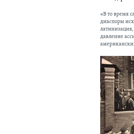
«В то время 
диаспоры исх
латинизация,
давление асс
американски