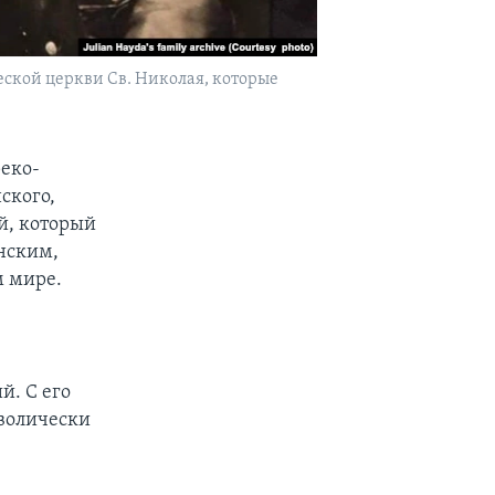
еской церкви Св. Николая, которые
реко-
ского,
й, который
анским,
м мире.
й. С его
волически