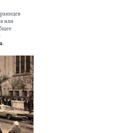
краинцев
ия или
общее
и
а
.