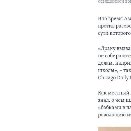
освященной воды
В то время А
против расов
сути которого
«Драку вызва
не собираются
делам, напри
школы», – та
Chicago Daily
Как местный 
знал, о чем ш
«бабками в п
революцию из