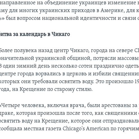
, направленное на объединение украинцев изменение 
мму для многих украинских приходов в Америке, для 
ь» был вопросом национальной идентичности и связи 
итва за календарь в Чикаго
Более полувека назад центр Чикаго, города на севере 
значительной украинской общиной, потрясли массовы
В один зимний день несколько сотен празднично одет
центре города ворвались в церковь и избили священник
которых они требовали освятить воду. Это произошло 19
года, на Крещение по старому стилю.
«Четыре человека, включая врача, были арестованы за 
драке, которая произошла после того, как священники
освятить воду на Крещение, которое они отпраздновали
сообщала местная газета Chicago's American по горячи