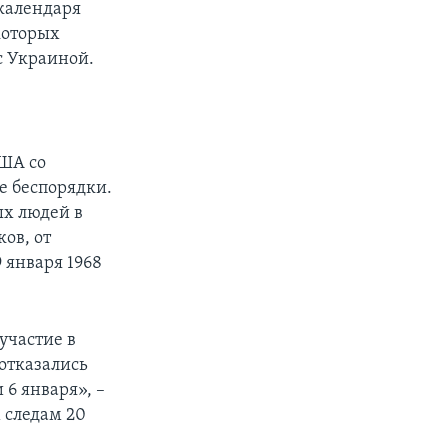
календаря
которых
с Украиной.
США со
е беспорядки.
ых людей в
ов, от
 января 1968
участие в
 отказались
 6 января», –
м следам 20