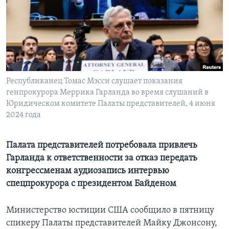
Learning English
СОЦИАЛЬНЫЕ СЕТИ
Республиканец Томас Мэсси слушает показания
генпрокурора Меррика Гарланда во время слушаний в
Языки
Юридическом комитете Палаты представителей, 4 июня
2024 года
Палата представителей потребовала привлечь
Гарланда к ответственности за отказ передать
конгрессменам аудиозапись интервью
спецпрокурора с президентом Байденом
Министерство юстиции США сообщило в пятницу
спикеру Палаты представителей Майку Джонсону,