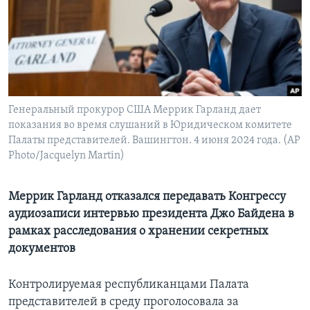
Learning English
СОЦИАЛЬНЫЕ СЕТИ
Генеральный прокурор США Меррик Гарланд дает
показания во время слушаний в Юридическом комитете
Языки
Палаты представителей. Вашингтон. 4 июня 2024 года. (AP
Photo/Jacquelyn Martin)
Меррик Гарланд отказался передавать Конгрессу
аудиозаписи интервью президента Джо Байдена в
рамках расследования о хранении секретных
документов
Контролируемая республиканцами Палата
представителей в среду проголосовала за