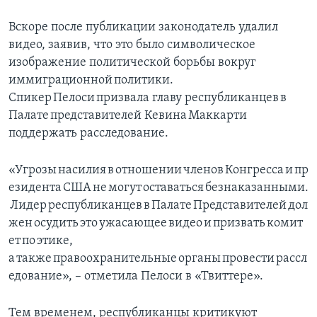
Вскоре после публикации законодатель удалил
видео, заявив, что это было символическое
изображение политической борьбы вокруг
иммиграционной политики.
Спикер Пелоси призвала главу республиканцев в
Палате представителей Кевина Маккарти
поддержать расследование.
«Угрозы насилия в отношении членов Конгресса и пр
езидента США не могут оставаться безнаказанными.
Лидер республиканцев в Палате Представителей дол
жен осудить это ужасающее видео и призвать комит
ет по этике,
а также правоохранительные органы провести рассл
едование», – отметила Пелоси в «Твиттере».
Тем временем, республиканцы критикуют