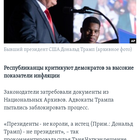
Learning English
СОЦИАЛЬНЫЕ СЕТИ
Бывший президент США Дональд Трамп (архивное фото)
Языки
Республиканцы критикуют демократов за высокие
показатели инфляции
Законодатели затребовали документы из
Национальных Архивов. Адвокаты Трампа
пытались заблокировать процесс.
«Президенты - не короли, а истец (Прим.: Дональд
Трамп) - не президент», – так
прокомментировала судья Таня Чаткэн решение