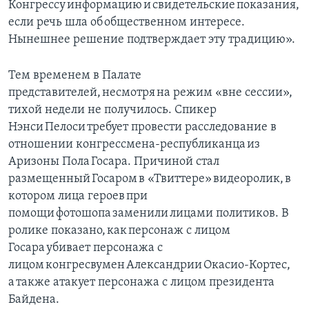
Конгрессу информацию и свидетельские показания,
если речь шла об общественном интересе.
Нынешнее решение подтверждает эту традицию».
Тем временем в Палате
представителей, несмотря на режим «вне сессии»,
тихой недели не получилось. Спикер
Нэнси Пелоси требует провести расследование в
отношении конгрессмена-республиканца из
Аризоны Пола Госара. Причиной стал
размещенный Госаром в «Твиттере» видеоролик, в
котором лица героев при
помощи фотошопа заменили лицами политиков. В
ролике показано, как персонаж с лицом
Госара убивает персонажа с
лицом конгресвумен Александрии Окасио-Кортес,
а также атакует персонажа с лицом президента
Байдена.