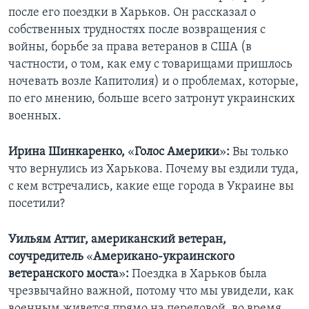
после его поездки в Харьков. Он рассказал о
собственных трудностях после возвращения с
войны, борьбе за права ветеранов в США (в
частности, о том, как ему с товарищами пришлось
ночевать возле Капитолия) и о проблемах, которые,
по его мнению, больше всего затронут украинских
военных.
Ирина Шинкаренко,
«
Голос Америки
»
:
Вы только
что вернулись из Харькова. Почему вы ездили туда,
с кем встречались, какие еще города в Украине вы
посетили?
Уильям Аттиг, американский ветеран,
соучредитель
«
Американо-украинского
ветеранского моста
»
:
Поездка в Харьков была
чрезвычайно важной, потому что мы увидели, как
военным живется прямо на передовой, во время