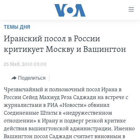
Линки
доступности
Перейти
ТЕМЫ ДНЯ
на
ГЛАВНОЕ
Иранский посол в России
основной
ПРОГРАММЫ
контент
критикует Москву и Вашингтон
ПРОЕКТЫ
Перейти
АМЕРИКА
к
25 Май, 2010 03:00
ЭКСПЕРТИЗА
НОВОСТИ ЗА МИНУТУ
УЧИМ АНГЛИЙСКИЙ
основной
Поделиться
ИНТЕРВЬЮ
ИТОГИ
НАША АМЕРИКАНСКАЯ ИСТОРИЯ
навигации
Перейти
ФАКТЫ ПРОТИВ ФЕЙКОВ
Чрезвычайный и полномочный посол Ирана в
ПОЧЕМУ ЭТО ВАЖНО?
А КАК В АМЕРИКЕ?
в
России Сейед Махмуд Реза Саджади на встрече с
ЗА СВОБОДУ ПРЕССЫ
ДИСКУССИЯ VOA
АРТЕФАКТЫ
поиск
журналистами в РИА «Новости» обвинил
УЧИМ АНГЛИЙСКИЙ
ДЕТАЛИ
АМЕРИКАНСКИЕ ГОРОДКИ
Соединенные Штаты в «недружественном
отношении» к Ирану и подверг резкой критике
ВИДЕО
НЬЮ-ЙОРК NEW YORK
ТЕСТЫ
действия вашингтонской администрации. Именно
ПОДПИСКА НА НОВОСТИ
АМЕРИКА. БОЛЬШОЕ ПУТЕШЕСТВИЕ
Вашингтон посол Саджади считает виновным в