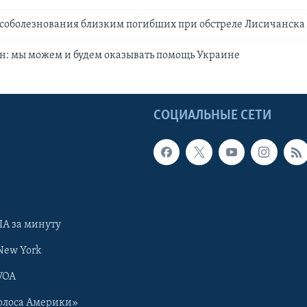
соболезнования близким погибших при обстреле Лисичанска
н: мы можем и будем оказывать помощь Украине
Ы
СОЦИАЛЬНЫЕ СЕТИ
А за минуту
New York
VOA
олоса Америки»