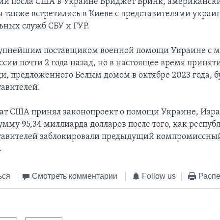
ии посла США в Украине Бриджет Бринк, американск
 также встретились в Киеве с представителями украи
ьных служб СБУ и ГУР.
упнейшим поставщиком военной помощи Украине с 
сии почти 2 года назад, но в настоящее время принят
и, предложенного Белым домом в октябре 2023 года, бу
тавителей.
нат США принял законопроект о помощи Украине, Изр
умму 95,34 миллиарда долларов после того, как респуб
ставителей заблокировали предыдущий компромиссны
.
ься
Смотреть комментарии
Follow us
Распе