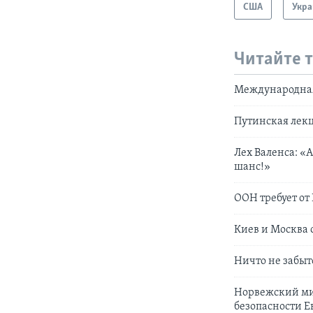
США
Укра
Читайте 
Международная 
Путинская лек
Лех Валенса: «
шанс!»
ООН требует от
Киев и Москва 
Ничто не забыт
Норвежский ми
безопасности 