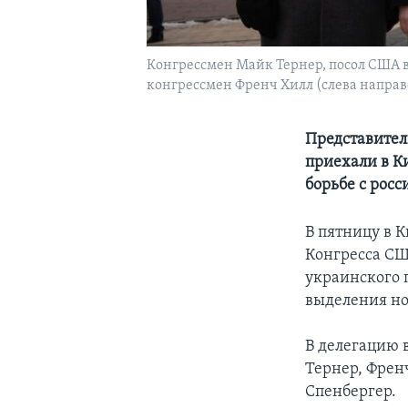
Конгрессмен Майк Тернер, посол США 
конгрессмен Френч Хилл (слева направо
Представител
приехали в К
борьбе с рос
В пятницу в 
Конгресса С
украинского 
выделения но
В делегацию 
Тернер, Френ
Спенбергер.