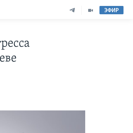
ЭФИР
ресса
еве