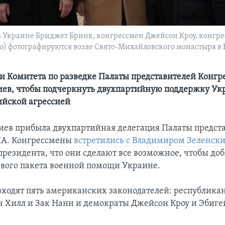
в Украине Бриджет Бринк, конгрессмен Джейсон Кроу, конгре
) фотографируются возле Свято-Михайловского монастыря в К
и Комитета по разведке Палаты представителей Конг
иев, чтобы подчеркнуть двухпартийную поддержку Ук
сийской агрессией
Киев прибыла двухпартийная делегация Палаты предст
ША. Конгрессмены
встретились с Владимиром Зеленск
президента, что они сделают все возможное, чтобы до
вого пакета военной помощи Украине.
входят пять американских законодателей: республик
ч Хилл и Зак Нанн и демократы Джейсон Кроу и Эбиге