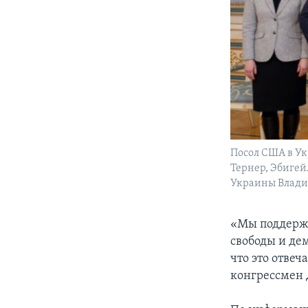
Посол США в У
Тернер, Эбигей
Украины Владим
«Мы поддержи
свободы и дем
что это отве
конгрессмен 