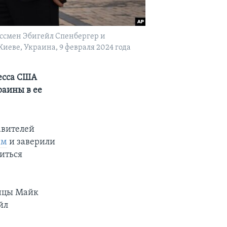
ссмен Эбигейл Спенбергер и
иеве, Украина, 9 февраля 2024 года
ресса США
раины в ее
авителей
им
и заверили
биться
анцы Майк
йл