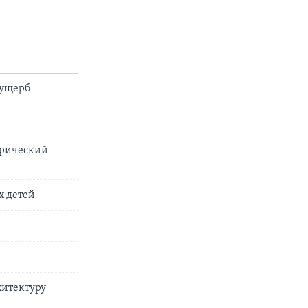
 ущерб
торический
х детей
хитектуру