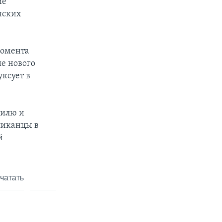
ие
нских
момента
ие нового
ксует в
аилю и
ликанцы в
й
чатать