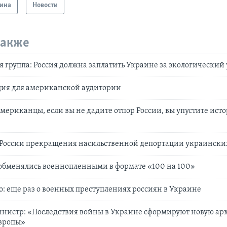
ина
Новости
также
группа: Россия должна заплатить Украине за экологический
ция для американской аудитории
Американцы, если вы не дадите отпор России, вы упустите ис
 России прекращения насильственной депортации украински
обменялись военнопленными в формате «100 на 100»
о: еще раз о военных преступлениях россиян в Украине
нистр: «Последствия войны в Украине сформируют новую ар
Европы»