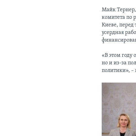
Майк Тернер,
комитета по 
Киеве, перед 
усердная рабо
финансирован
«В этом году
но и из-за по
политики», –