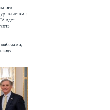
льного
журналистам в
США идет
ечить
и выборами,
поводу