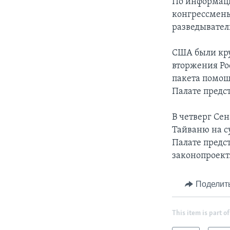
По информац
конгрессмены
разведывател
США были кр
вторжения Рос
пакета помощ
Палате предс
В четверг Се
Тайваню на с
Палате пред
законопроект
Поделит
This item is part of