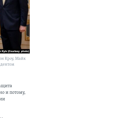
он Кроу, Майк
зидентом
защита
но и потому,
ции