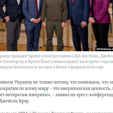
краине Бриджет Бринк и конгрессмены США Зак Нанн, Джейс
л Спенбергер и Френч Хилл (слева направо) на встрече с пре
иром Зеленским (в центре) в Киеве 9 февраля 2024 года
ваем Украину не только потому, что понимаем, что 
ократии по всему миру – это американская ценность, 
чает интересам Америки», – заявил на пресс-конферен
Джейсон Кроу.