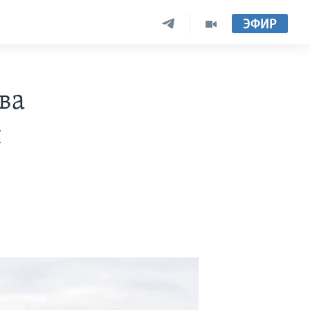
ЭФИР
ва
и