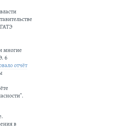
 власти
тавительстве
ГАТЭ
и многие
. 6
овало отчёт
ы
чёте
асности".
е.
жения в