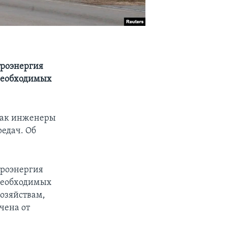
троэнергия
 необходимых
 как инженеры
едач. Об
троэнергия
 необходимых
хозяйствам,
чена от