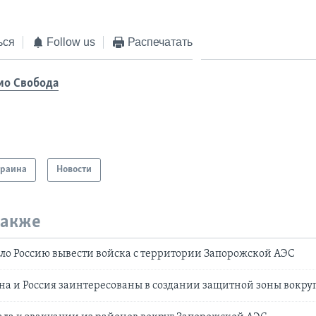
ься
Follow us
Распечатать
ио Свобода
краина
Новости
также
о Россию вывести войска с территории Запорожской АЭС
а и Россия заинтересованы в создании защитной зоны вокру