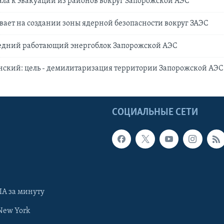
ла к эвакуации из районов вокруг Запорожской АЭС
ает на создании зоны ядерной безопасности вокруг ЗАЭС
едний работающий энергоблок Запорожской АЭС
нский: цель - демилитаризация территории Запорожской АЭС
Ы
СОЦИАЛЬНЫЕ СЕТИ
А за минуту
New York