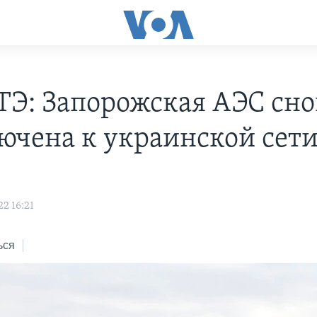
Э: Запорожская АЭС сно
ючена к украинской сет
2 16:21
ься