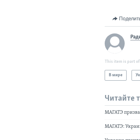
Поделит
Рад
This item is part of
В мире
У
Читайте 
МАГАТЭ призвал
МАГАТЭ: Украин