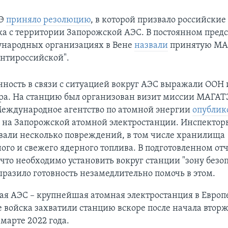
ТЭ
приняло резолюцию
, в которой призвало российские
ка с территории Запорожской АЭС. В постоянном предс
ународных организациях в Вене
назвали
принятую МА
нтироссийской".
ность в связи с ситуацией вокруг АЭС выражали ООН 
ра. На станцию был организован визит миссии МАГАТЭ
Международное агентство по атомной энергии
опублик
и на Запорожской атомной электростанции. Инспектор
вали несколько повреждений, в том числе хранилища
ого и свежего ядерного топлива. В подготовленном от
 что необходимо установить вокруг станции "зону безоп
азило готовность незамедлительно помочь в этом.
я АЭС – крупнейшая атомная электростанция в Европ
 войска захватили станцию вскоре после начала втор
 марте 2022 года.