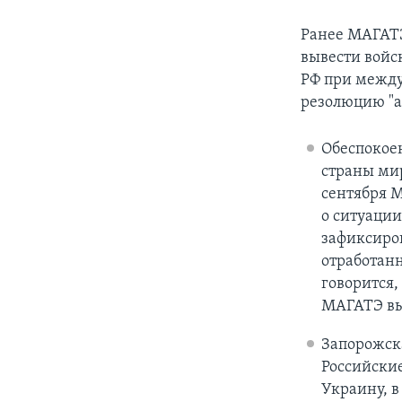
Ранее МАГА
вывести войс
РФ при межд
резолюцию "а
Обеспокоен
страны ми
сентября 
о ситуаци
зафиксиро
отработанн
говорится,
МАГАТЭ выр
Запорожска
Российские
Украину, в