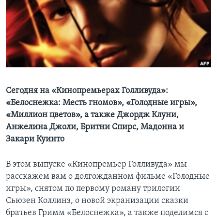
Learning English
СОЦИАЛЬНЫЕ СЕТИ
Языки
Сегодня на «Кинопремьерах Голливуда»:
«Белоснежка: Месть гномов», «Голодные игры»,
«Миллион цветов», а также Джордж Клуни,
Анжелина Джоли, Бритни Спирс, Мадонна и
Закари Куинто
В этом выпуске «Кинопремьер Голливуда» мы
расскажем вам о долгожданном фильме «Голодные
игры», снятом по первому роману трилогии
Сьюзен Коллинз, о новой экранизации сказки
братьев Гримм «Белоснежка», а также поделимся с