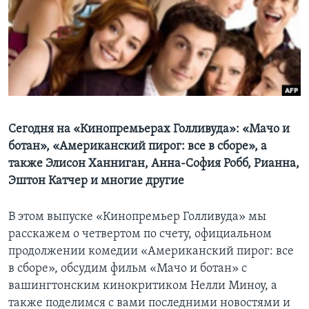
Learning English
СОЦИАЛЬНЫЕ СЕТИ
Языки
Сегодня на «Кинопремьерах Голливуда»: «Мачо и
ботан», «Американский пирог: все в сборе», а
также Элисон Ханниган, Анна-София Робб, Рианна,
Эштон Катчер и многие другие
В этом выпуске «Кинопремьер Голливуда» мы
расскажем о четвертом по счету, официальном
продолжении комедии «Американский пирог: все
в сборе», обсудим фильм «Мачо и ботан» с
вашингтонским кинокритиком Нелли Миноу, а
также поделимся с вами последними новостями и