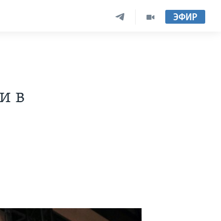
ЭФИР
и в