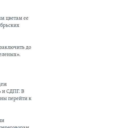
м цветам ее
ябрьских
 заключить до
Зеленых».
щем
 и СДПГ. В
ены перейти к
ли
переговорам.