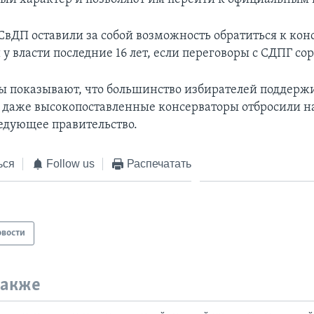
СвДП оставили за собой возможность обратиться к кон
у власти последние 16 лет, если переговоры с СДПГ сор
ы показывают, что большинство избирателей поддерж
и даже высокопоставленные консерваторы отбросили 
ледующее правительство.
ься
Follow us
Распечатать
овости
также