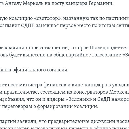
ь Ангелу Меркель на посту канцлера Германии.
ую коалицию «светофор», названную так по партийны
возглавит СДПГ, занявшая первое место по итогам сент
е коалиционное соглашение, которое Шольц надеется
новь будет вынесено на общепартийное голосование «
 дала официального согласия.
ет пост министра финансов и вице-канцлера в уходя
 правительстве, состоящем из консерваторов Меркель
ц объявил, что он и лидеры «Зеленых» и СвДП намер
 переговорам о формировании коалиции.
партий заявили, что предварительные дискуссии носи
ый характер и позволяют им перейти к официальным 