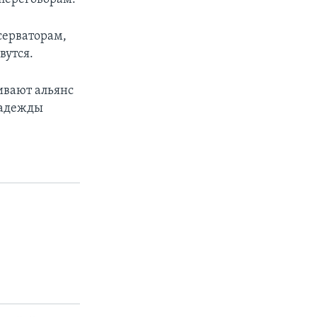
серваторам,
вутся.
ивают альянс
надежды