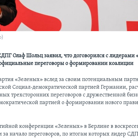
о)
СДПГ Олаф Шольц заявил, что договорился с лидерами
 официальные переговоры о формировании коалиции
артия «Зеленых» вслед за своим потенциальным парт
ской Социал-демократической партией Германии, рас
ных трехсторонних переговоров с дружественной биз
мократической партией о формировании нового прави
тийной конференции «Зеленых» в Берлине в воскресе
и за начало переговоров, по итогам которых лидер СД