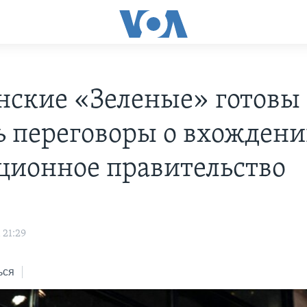
нские «Зеленые» готовы
ь переговоры о вхождени
ционное правительство
 21:29
ься