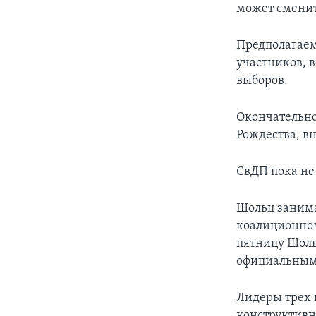
может сменит
Предполагаем
участников, 
выборов.
Окончательно
Рождества, в
СвДП пока не
Шольц занима
коалиционном
пятницу Шоль
официальным
Лидеры трех 
конструктивн