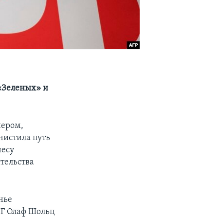
 «Зеленых» и
нером,
чистила путь
несу
тельства
нье
ПГ Олаф Шольц