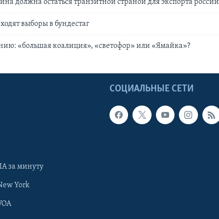
ина должна остаться транзитной страной для экспорта россий
ходят выборы в бундестаг
нию: «большая коалиция», «светофор» или «Ямайка»?
Ы
СОЦИАЛЬНЫЕ СЕТИ
А за минуту
New York
VOA