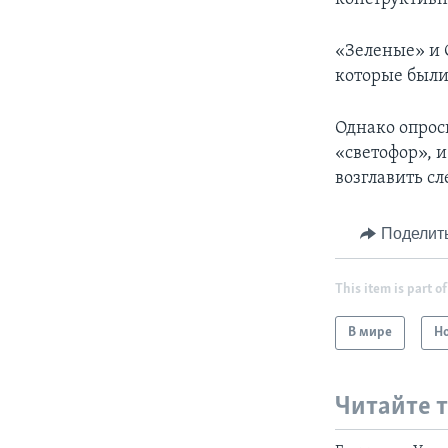
«Зеленые» и 
которые были 
Однако опрос
«светофор», 
возглавить с
Поделит
This item is part of
В мире
Н
Читайте 