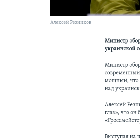
Алексей Резников
Министр обор
украинской с
Министр обор
современный 
мощный, что 
над украинск
Алексей Резн
глаз», что он
«Гроссмейсте
Выступая на 