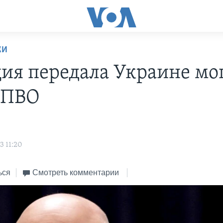
КИ
ия передала Украине м
 ПВО
s
3 11:20
ься
Смотреть комментарии