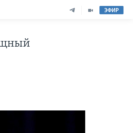
ЭФИР
ощный