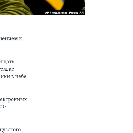
нением к
щищать
только
ики в небе
электронных
00 –
цузского