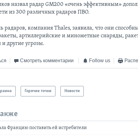
иков назвал радар GM200 «очень эффективным» допо
ети из 300 различных радаров ПВО.
 радаров, компания Thales, заявила, что они способн
ракеты, артиллерийские и минометные снаряды, раке
 и другие угрозы.
ься
Смотреть комментарии
Follow us
Распе
краина
Горячие точки
Новости
также
ла Францию поставить ей истребители