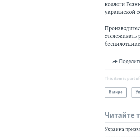
коллеги Резн
украинской с
Производитель
отслеживать 
беспилотники
Поделит
This item is part of
В мире
У
Читайте 
Украина призва