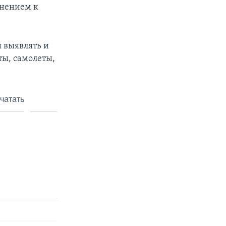
лнением к
ы выявлять и
ты, самолеты,
чатать