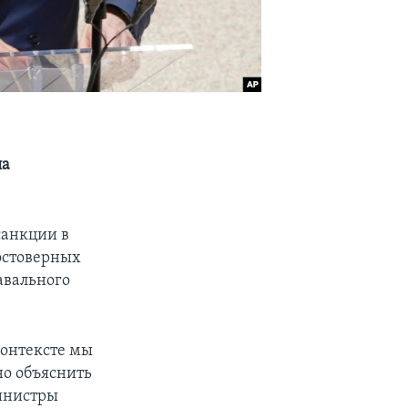
ла
санкции в
остоверных
авального
контексте мы
но объяснить
министры