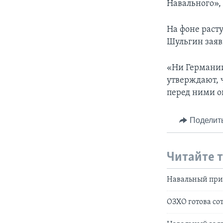
Навального», 
На фоне раст
Шульгин заяв
«Ни Германии
утверждают, 
перед ними оп
Поделит
Читайте 
Навальный приз
ОЗХО готова со