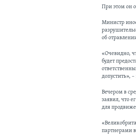
При этом он 
Министр инос
разрушительны
об отравлени
«Очевидно, ч
будет предос
ответственны
допустить», –
Вечером в ср
заявил, что 
для продвиже
«Великобрита
партнерами в