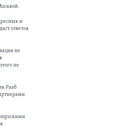
Москвой.
дресных и
даст ответов
мация не
в
этого не
ик Рааб
партнерами
анцузскими
ея