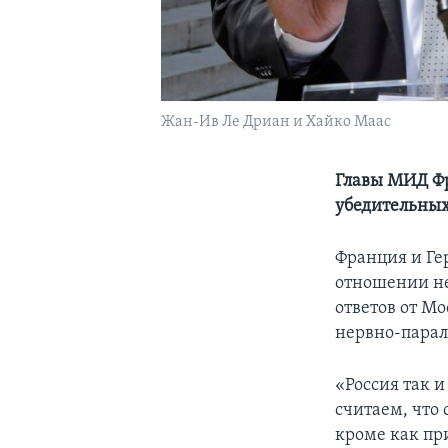
Жан-Ив Ле Дриан и Хайко Маас
Главы МИД Фр
убедительных
Франция и Ге
отношении не
ответов от М
нервно-парал
«Россия так 
считаем, что
кроме как пр