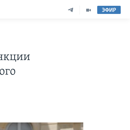
ЭФИР
анкции
ого