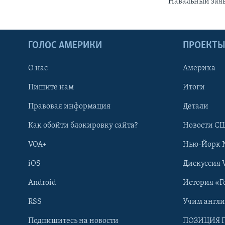
Навальный заяв
ГОЛОС АМЕРИКИ
ПРОЕКТ
О нас
Америка
Пишите нам
Итоги
Правовая информация
Детали
Как обойти блокировку сайта?
Новости СШ
VOA+
Нью-Йорк 
iOS
Дискуссия 
Android
История «Г
RSS
Учим англ
Learning English
Подпишитесь на новости
ПОЗИЦИЯ 