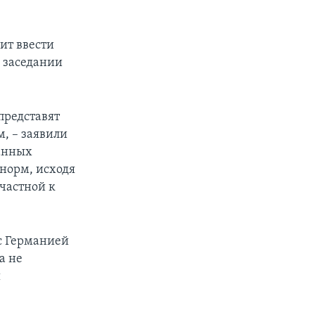
ит ввести
а заседании
представят
, – заявили
нанных
норм, исходя
частной к
с Германией
а не
ы