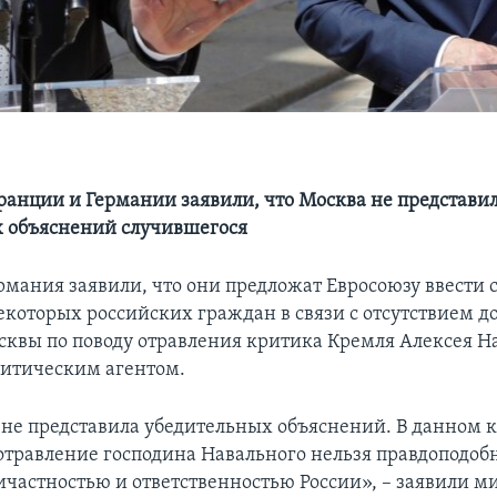
анции и Германии заявили, что Москва не представи
 объяснений случившегося
рмания заявили, что они предложат Евросоюзу ввести 
которых российских граждан в связи с отсутствием д
осквы по поводу отравления критика Кремля Алексея Н
итическим агентом.
и не представила убедительных объяснений. В данном 
 отравление господина Навального нельзя правдоподоб
ичастностью и ответственностью России», – заявили 