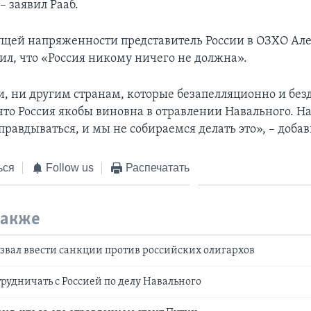
– заявил Рааб.
ущей напряженности представитель России в ОЗХО Ал
ил, что «Россия никому ничего не должна».
, ни другим странам, которые безапелляционно и без
что Россия якобы виновна в отравлении Навального. На
равдываться, и мы не собираемся делать это», – добав
ься
Follow us
Распечатать
также
вал ввести санкции против российских олигархов
трудничать с Россией по делу Навального