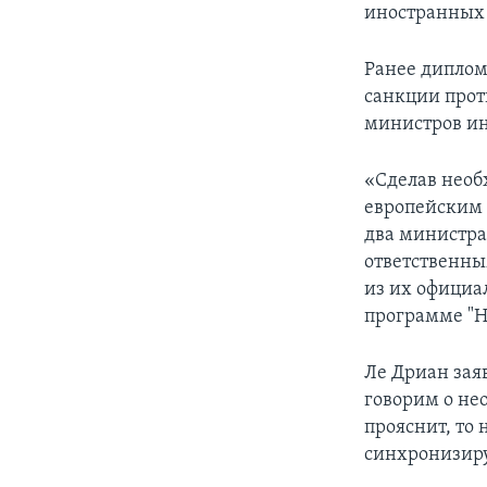
иностранных 
Ранее диплом
санкции прот
министров ин
«Сделав необ
европейским 
два министра
ответственны
из их официа
программе "Н
Ле Дриан зая
говорим о не
прояснит, то
синхронизиру