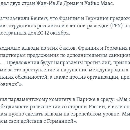
дел двух стран Жан-Ив Ле Дриан и Хайко Маас.
аты заявили Reuters, что Франция и Германия предлож
ив сотрудников российской военной разведки (ГРУ) н
остранных дел ЕС 12 октября.
ходимые выводы из этих фактов, Франция и Германия 
партнерам предложения по дополнительным санкциям
. – Предложения будут направлены против лиц, приз
ми за это преступление и нарушение международных 
льных обязанностей, а также против организации, при
овичок"».
вил парламентскому комитету в Париже в среду: «Мы 
обходимости разъяснений со стороны России, и если он
 нам нужно сделать выводы на европейском уровне. М
ем свои действия с Германией».