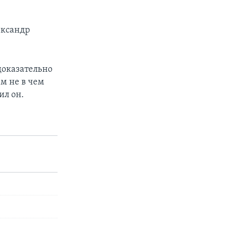
ександр
доказательно
м не в чем
ил он.