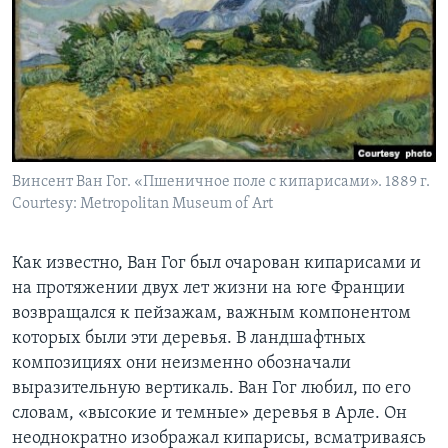
Винсент Ван Гог. «Пшеничное поле с кипарисами». 1889 г.
Courtesy: Metropolitan Museum of Art
Как известно, Ван Гог был очарован кипарисами и
на протяжении двух лет жизни на юге Франции
возвращался к пейзажам, важным компонентом
которых были эти деревья. В ландшафтных
композициях они неизменно обозначали
выразительную вертикаль. Ван Гог любил, по его
словам, «высокие и темные» деревья в Арле. Он
неоднократно изображал кипарисы, всматриваясь