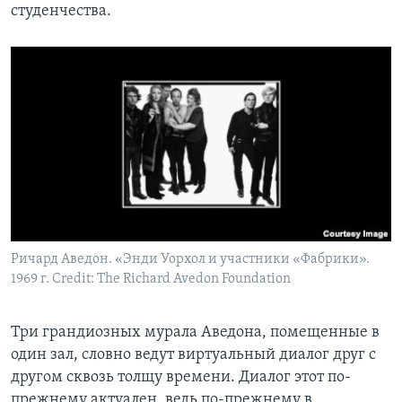
студенчества.
Ричард Аведон. «Энди Уорхол и участники «Фабрики».
1969 г. Credit: The Richard Avedon Foundation
Три грандиозных мурала Аведона, помещенные в
один зал, словно ведут виртуальный диалог друг с
другом сквозь толщу времени. Диалог этот по-
прежнему актуален, ведь по-прежнему в