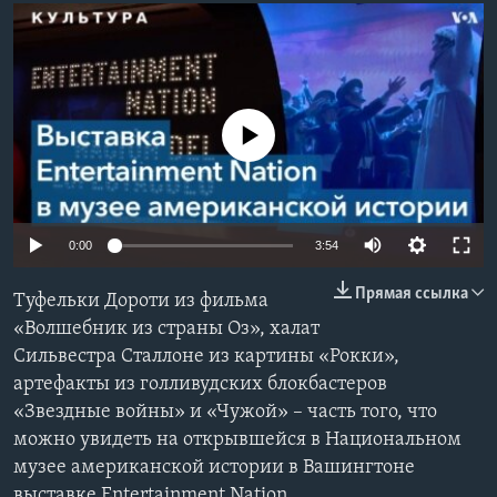
Learning English
СОЦИАЛЬНЫЕ СЕТИ
No media source currently available
Языки
0:00
3:54
Прямая ссылка
Туфельки Дороти из фильма
«Волшебник из страны Оз», халат
Сильвестра Сталлоне из картины «Рокки»,
артефакты из голливудских блокбастеров
«Звездные войны» и «Чужой» – часть того, что
можно увидеть на открывшейся в Национальном
музее американской истории в Вашингтоне
выставке Entertainment Nation