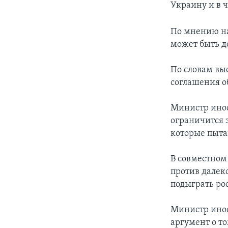
Украину и в 
По мнению на
может быть д
По словам вы
соглашения о
Министр инос
ограничится 
которые пыта
В совместном
против далек
подыграть ро
Министр инос
аргумент о то