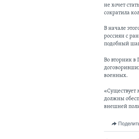
не хочет стат
сократила ко
В начале этог
россиян с ра
подобный шаг
Во вторник в 
договоривших
военных.
«Существует 
должны обесп
внешней поли
Поделит