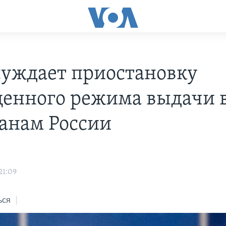
суждает приостановку
енного режима выдачи 
анам России
21:09
ься