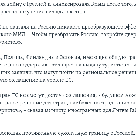
ла войну с Грузией и аннексировала Крым после того,
простил получение виз для россиян.
С не оказали на Россию никакого преобразующего эффек
ского МИД. – Чтобы преобразить Россию, закройте двер
уристов».
а, Польша, Финляндия и Эстония, имеющие общую гра
ительно поддерживают запрет на выдачу туристических
 них заявили, что могут пойти на региональное решени
уто соглашение на уровне ЕС.
стран ЕС не смогут достичь соглашения, в будущем мож
нальное решение для стран, наиболее пострадавших от
уристов», – сказал министр иностранных дел Литвы Г
меющая протяженную сухопутную границу с Россией, 