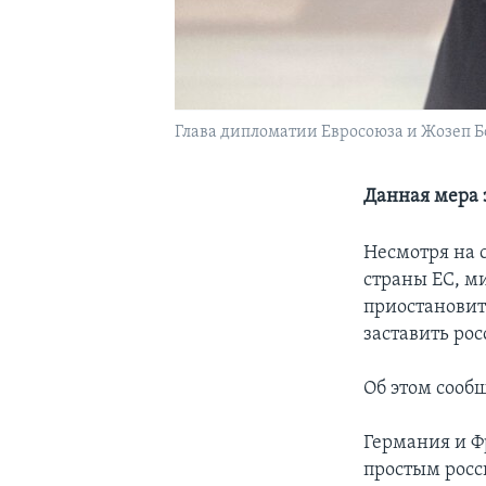
Глава дипломатии Евросоюза и Жозеп Бо
Данная мера 
Несмотря на 
страны ЕС, м
приостановит
заставить рос
Об этом сооб
Германия и Ф
простым росси