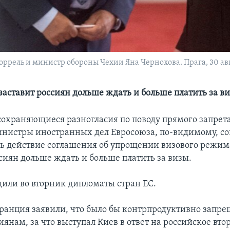
ррель и министр обороны Чехии Яна Чернохова. Прага, 30 авгу
заставит россиян дольше ждать и больше платить за в
сохраняющиеся разногласия по поводу прямого запрета
инистры иностранных дел Евросоюза, по-видимому, со
ь действие соглашения об упрощении визового режима
сиян дольше ждать и больше платить за визы.
щили во вторник дипломаты стран ЕС.
ранция заявили, что было бы контрпродуктивно запре
янам, за что выступал Киев в ответ на российское вт