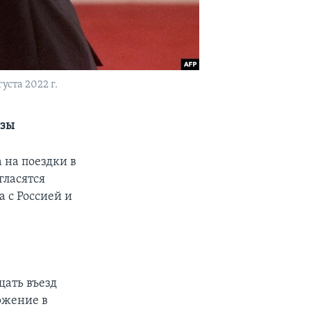
ста 2022 г.
изы
 на поездки в
гласятся
 с Россией и
щать въезд
оржение в