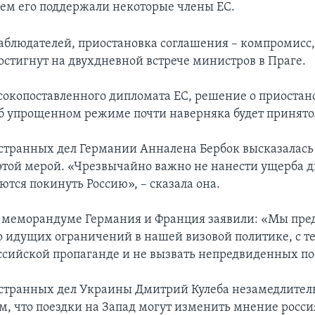
чем его поддержали некоторые члены ЕС.
блюдателей, приостановка соглашения – компромисс
остигнут на двухдневной встрече министров в Праге.
сокопоставленного дипломата ЕС, решение о приостан
б упрощенном режиме почти наверняка будет принято
транных дел Германии Анналена Бербок высказалась з
этой мерой. «Чрезвычайно важно не нанести ущерба 
ются покинуть Россию», – сказала она.
 меморандуме Германия и Франция заявили: «Мы пре
о идущих ограничений в нашей визовой политике, с те
ссийской пропаганде и не вызвать непредвиденных по
транных дел Украины Дмитрий Кулеба незамедлитель
м, что поездки на Запад могут изменить мнение росси