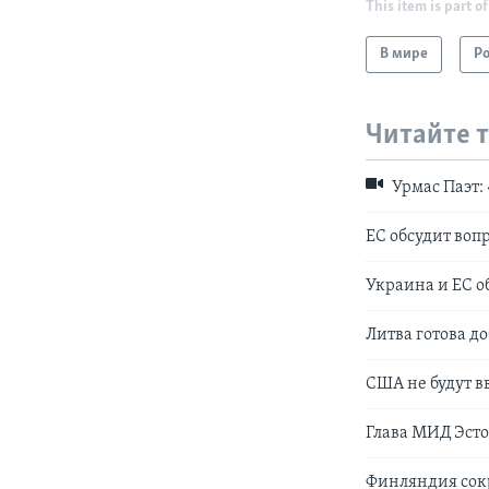
This item is part of
В мире
Р
Читайте 
Урмас Паэт: 
ЕС обсудит воп
Украина и ЕС о
Литва готова д
США не будут в
Глава МИД Эсто
Финляндия сок