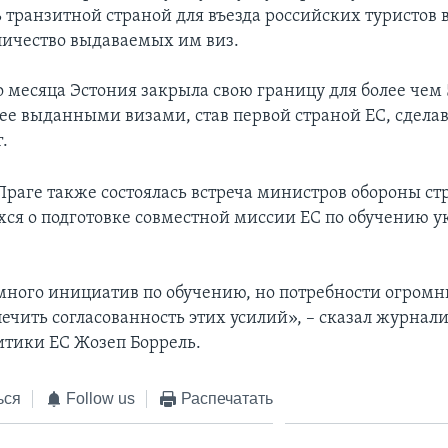
ь транзитной страной для въезда российских туристов в
личество выдаваемых им виз.
о месяца Эстония закрыла свою границу для более чем
нее выданными визами, став первой страной ЕС, сдел
.
Праге также состоялась встреча министров обороны ст
ся о подготовке совместной миссии ЕС по обучению 
много инициатив по обучению, но потребности огромн
ечить согласованность этих усилий», – сказал журнали
тики ЕС Жозеп Боррель.
ься
Follow us
Распечатать