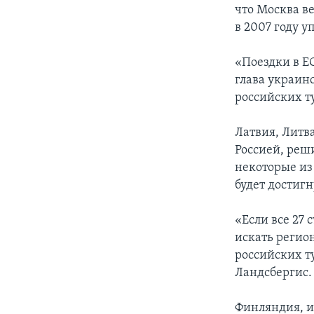
что Москва ве
в 2007 году у
«Поездки в Е
глава украин
российских т
Латвия, Литв
Россией, реш
некоторые из
будет достигн
«Если все 27 
искать регио
российских т
Ландсбергис.
Финляндия, и