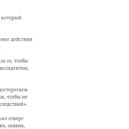
, который
овке действия
.
а то, чтобы
диссидентам,
достерегаем
м, чтобы не
следствий».
но отверг
ян, заявив,