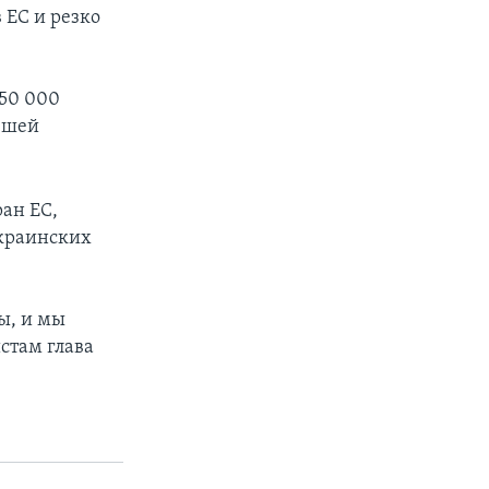
 ЕС и резко
 50 000
авшей
ран ЕС,
украинских
ы, и мы
стам глава