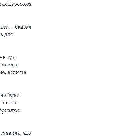
 как Евросоюз
та, – сказал
ь для
ницу с
 виз, а
е, если не
но будет
 потока
абриэлюс
заявила, что