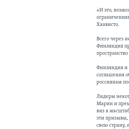
«И это, возмо
ограничениях
Хаависто.
Всего через 
Финляндия пр
пространство
Финляндия и 
соглашения о
россиянам пое
Лидеры некот
Марин и прем
виз в масшта
эти призывы,
свою страну,