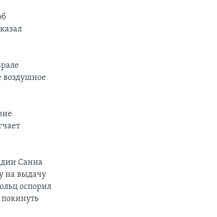
об
сказал
врале
е воздушное
вие
гчает
ндии Санна
у на выдачу
ольц оспорил
 покинуть