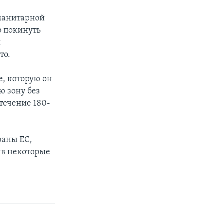
манитарной
о покинуть
я
то.
е, которую он
ю зону без
течение 180-
раны ЕС,
ив некоторые