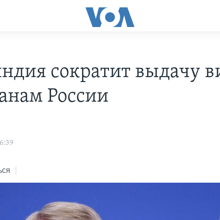
ндия сократит выдачу в
анам России
16:39
ься