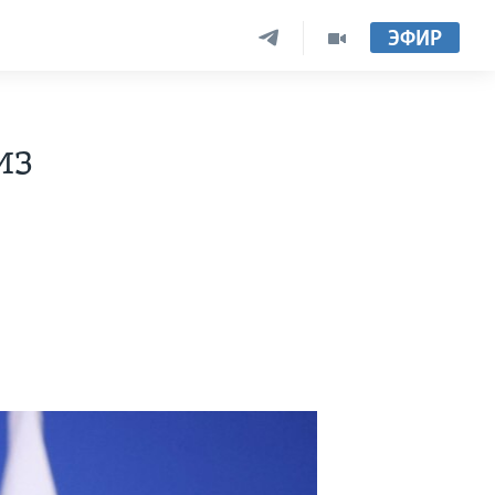
ЭФИР
из