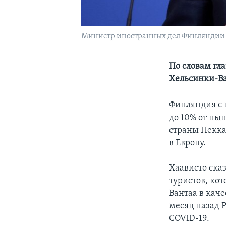
Министр иностранных дел Финляндии П
По словам гл
Хельсинки-Ва
Финляндия с 
до 10% от ны
страны Пекка
в Европу.
Хаависто ска
туристов, ко
Вантаа в каче
месяц назад 
COVID-19.