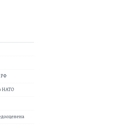
 РФ
в НАТО
недооценена