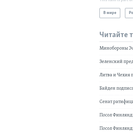
This item is part of
В мире
Р
Читайте 
Минобороны Эс
Зеленский пред
Литва и Чехия 
Байден подпис
Сенат ратифиц
Посол Финлянди
Посол Финлянди