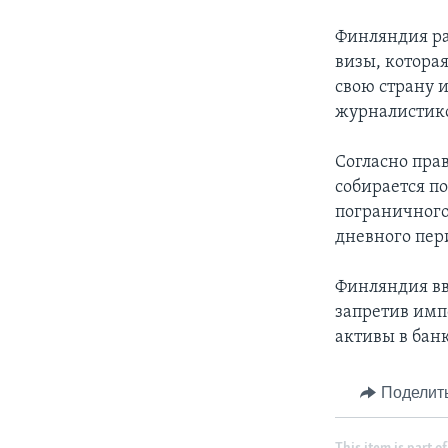
Финляндия ра
визы, котора
свою страну 
журналистико
Согласно прав
собирается п
пограничного 
дневного пер
Финляндия вв
запретив имп
активы в банк
Поделит