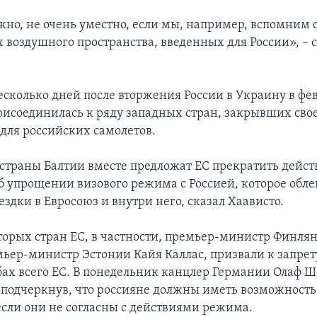
жно, не очень уместно, если мы, например, вспомним 
 воздушного пространства, введенных для России», – 
несколько дней после вторжения России в Украину в фе
исоединилась к ряду западных стран, закрывших сво
 для российских самолетов.
страны Балтии вместе предложат ЕС прекратить дейст
б упрощении визового режима с Россией, которое обле
здки в Евросоюз и внутри него, сказал Хаависто.
орых стран ЕС, в частности, премьер-министр Финля
ьер-министр Эстонии Кайя Каллас, призвали к запрет
бах всего ЕС. В понедельник канцлер Германии Олаф Ш
 подчеркнув, что россияне должны иметь возможность
 если они не согласны с действиями режима.