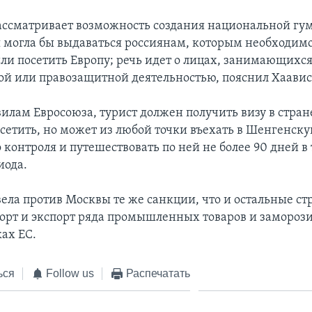
ссматривает возможность создания национальной гу
я могла бы выдаваться россиянам, которым необходим
или посетить Европу; речь идет о лицах, занимающихс
й или правозащитной деятельностью, пояснил Хаавис
илам Евросоюза, турист должен получить визу в стран
осетить, но может из любой точки въехать в Шенгенску
контроля и путешествовать по ней не более 90 дней в 
иода.
ела против Москвы те же санкции, что и остальные ст
орт и экспорт ряда промышленных товаров и замороз
ах ЕС.
ься
Follow us
Распечатать