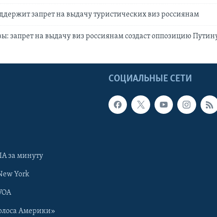
ддержит запрет на выдачу туристических виз россиянам
ы: запрет на выдачу виз россиянам создаст оппозицию Путин
Ы
СОЦИАЛЬНЫЕ СЕТИ
А за минуту
New York
VOA
олоса Америки»