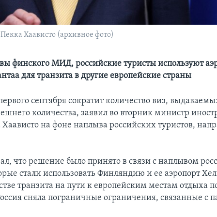
екка Хаависто (архивное фото)
авы финского МИД, российские туристы используют аэ
нтаа для транзита в другие европейские страны
первого сентября сократит количество виз, выдаваемы
нешнего количества, заявил во вторник министр инос
 Хаависто на фоне наплыва российских туристов, на
зал, что решение было принято в связи с наплывом ро
торые стали использовать Финляндию и ее аэропорт Хе
стве транзита на пути к европейским местам отдыха по
Россия сняла пограничные ограничения, связанные с 