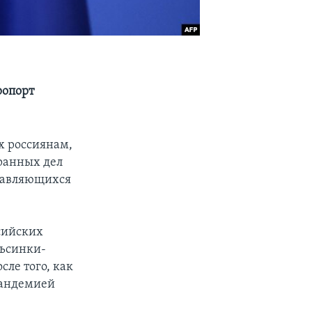
ропорт
х россиянам,
транных дел
правляющихся
ссийских
льсинки-
сле того, как
пандемией