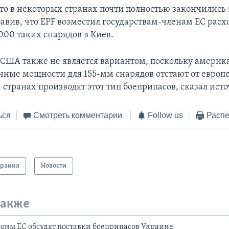
то в некоторых странах почти полностью закончились
бавив, что EPF возместил государствам-членам ЕС расх
000 таких снарядов в Киев.
США также не является вариантом, поскольку америк
нные мощности для 155-мм снарядов отстают от европе
 странах производят этот тип боеприпасов, сказал ист
ься
Смотреть комментарии
Follow us
Распе
краина
Новости
также
оны ЕС обсудят поставки боеприпасов Украине