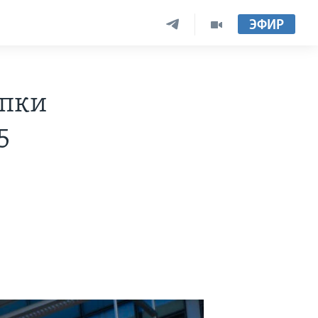
ЭФИР
упки
5