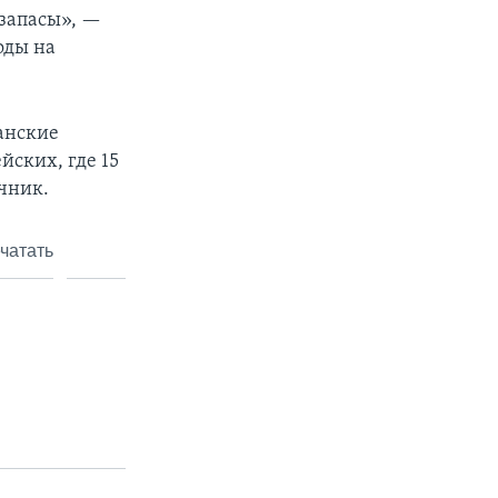
 запасы», —
оды на
анские
йских, где 15
очник.
чатать