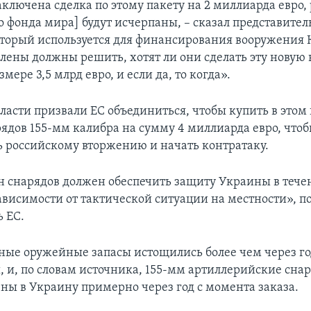
аключена сделка по этому пакету на 2 миллиарда евро,
 фонда мира] будут исчерпаны, – сказал представитель
оторый используется для финансирования вооружения К
члены должны решить, хотят ли они сделать эту нову
змере 3,5 млрд евро, и если да, то когда».
асти призвали ЕС объединиться, чтобы купить в этом 
ядов 155-мм калибра на сумму 4 миллиарда евро, что
ь российскому вторжению и начать контратаку.
 снарядов должен обеспечить защиту Украины в тече
зависимости от тактической ситуации на местности», п
ь ЕС.
ные оружейные запасы истощились более чем через го
, и, по словам источника, 155-мм артиллерийские сна
ены в Украину примерно через год с момента заказа.