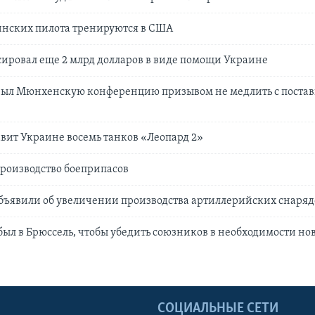
инских пилота тренируются в США
ировал еще 2 млрд долларов в виде помощи Украине
рыл Мюнхенскую конференцию призывом не медлить с поста
вит Украине восемь танков «Леопард 2»
роизводство боеприпасов
бъявили об увеличении производства артиллерийских снаряд
ыл в Брюссель, чтобы убедить союзников в необходимости но
Ы
СОЦИАЛЬНЫЕ СЕТИ