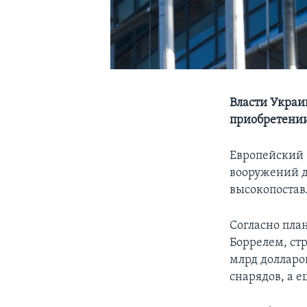
Власти Украи
приобретении
Европейский 
вооружений дл
высокопостав
Согласно пла
Боррелем, ст
млрд долларо
снарядов, а е