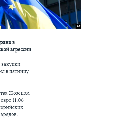
ране в
ской агрессии
 закупки
ил в пятницу
ства Жозепом
евро (1,06
ллерийских
нарядов.