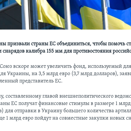
ны призвали страны ЕС объединиться, чтобы помочь ст
 снарядов калибра 155 мм для противостояния россий
Cоюз вскоре может увеличить фонд, используемый для
я Украины, на 3,5 млрд евро (3,7 млрд долларов), заяв
ленный представитель ЕС.
ну, составленному главой внешнеполитического ведом
раны ЕС получат финансовые стимулы в размере 1 млрд 
в) для отправки в Украину большего количества арти
ще 1 млрд евро пойдут на совместные закупки новых с