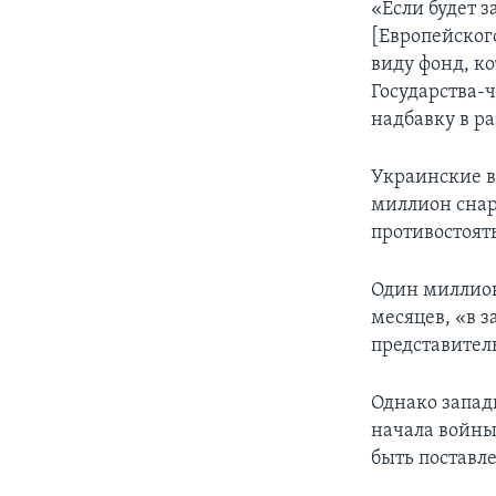
«Если будет з
[Европейского
виду фонд, к
Государства-
надбавку в ра
Украинские вл
миллион снар
противостоят
Один миллион
месяцев, «в 
представител
Однако запад
начала войны
быть поставл