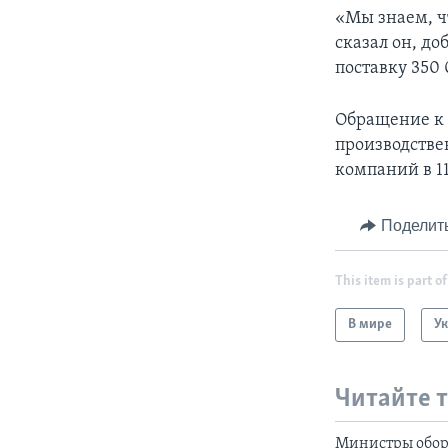
«Мы знаем, ч
сказал он, до
поставку 350 
Обращение к 
производстве
компаний в 11
Поделит
This item is part of
В мире
У
Читайте 
Министры обор