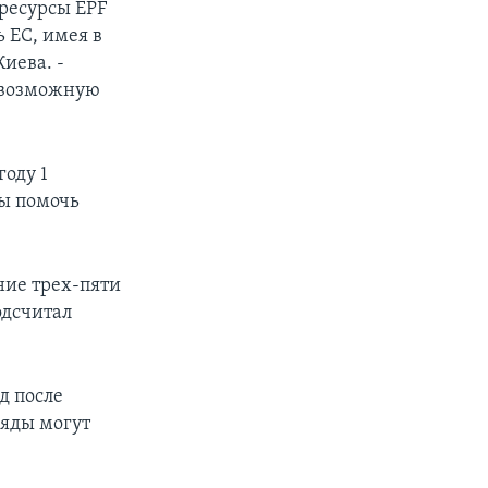
 ресурсы EPF
 ЕС, имея в
иева. -
ю возможную
году 1
бы помочь
ние трех-пяти
одсчитал
д после
ряды могут