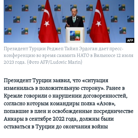
Learning English
СОЦИАЛЬНЫЕ СЕТИ
Президент Турции Реджеп Тайип Эрдоган дает пресс-
конференцию во время саммита НАТО в Вильнюсе 12 июля
Языки
2023 года. (Фото AFP/Ludovic Marin)
Президент Турции заявил, что «ситуация
изменилась в положительную сторону». Ранее в
Кремле говорили о нарушении договоренностей,
согласно которым командиры полка «Азов»,
попавшие в плен и освобожденные посредничестве
Анкары в сентябре 2022 года, должны были
оставаться в Турции до окончания войны