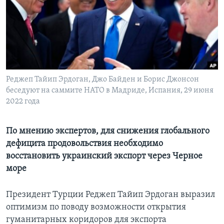
Learning English
СОЦИАЛЬНЫЕ СЕТИ
Реджеп Тайип Эрдоган, Джо Байден и Борис Джонсон
беседуют на саммите НАТО в Мадриде, Испания, 29 июня
Языки
2022 года
По мнению экспертов, для снижения глобального
дефицита продовольствия необходимо
восстановить украинский экспорт через Черное
море
Президент Турции Реджеп Тайип Эрдоган выразил
оптимизм по поводу возможности открытия
гуманитарных коридоров для экспорта