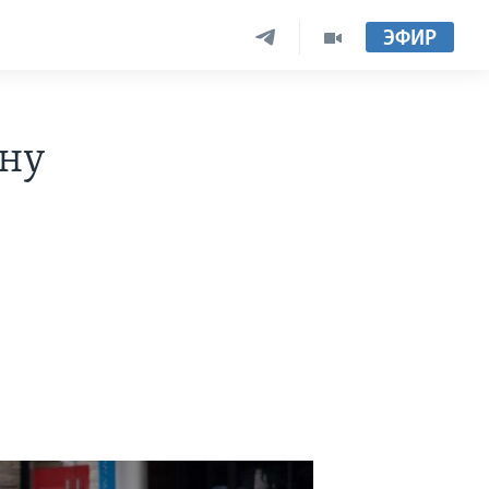
ЭФИР
ану