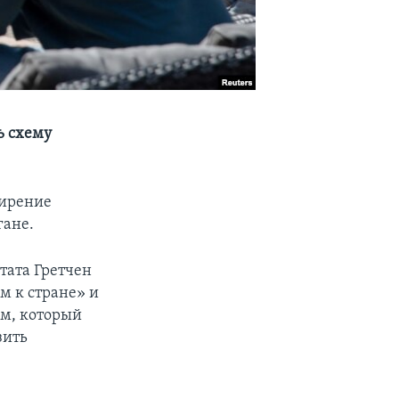
ь схему
ширение
гане.
штата Гретчен
м к стране» и
ам, который
зить