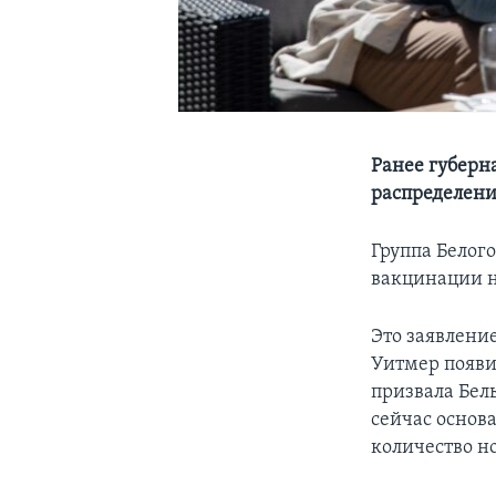
Ранее губерн
распределени
Группа Белог
вакцинации н
Это заявление
Уитмер появи
призвала Бел
сейчас основ
количество н