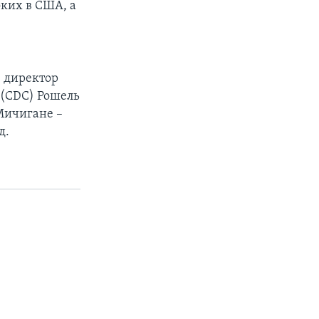
ких в США, а
, директор
 (CDC) Рошель
Мичигане –
д.