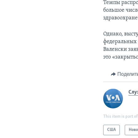
Темпы распро
большое числ
здравоохране
Однако, выст
федеральных 
Валенски зая
это «закрыть
Поделит
Слу
This item is part of
США
Ново