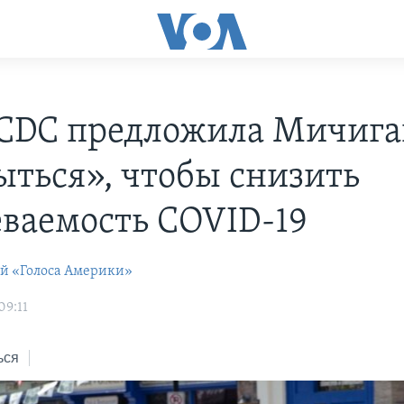
 CDC предложила Мичиг
ыться», чтобы снизить
еваемость COVID-19
ей «Голоса Америки»
09:11
ься