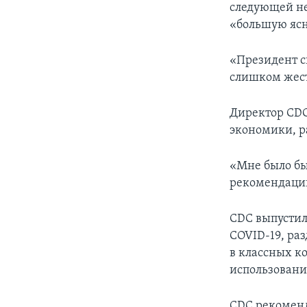
следующей не
«большую ясн
«Президент с
слишком жест
Директор CDC
экономики, р
«Мне было бы
рекомендации
CDC выпустил
COVID-19, ра
в классных к
использован
CDC рекоменду