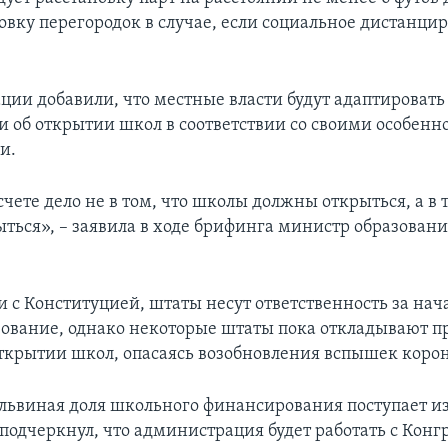
новку перегородок в случае, если социальное дистанци
ции добавили, что местные власти будут адаптировать
 об открытии школ в соответствии со своими особенн
и.
чете дело не в том, что школы должны открыться, а в 
ться», – заявила в ходе брифинга министр образовани
и с Конституцией, штаты несут ответственность за нач
зование, однако некоторые штаты пока откладывают п
ткрытии школ, опасаясь возобновления вспышек корон
 львиная доля школьного финансирования поступает и
 подчеркнул, что администрация будет работать с Конг