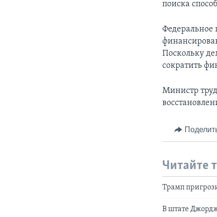
поиска спосо
Федеральное 
финансирован
Поскольку де
сократить фи
Министр труд
восстановлен
Поделит
Читайте 
Трамп пригроз
В штате Джордж