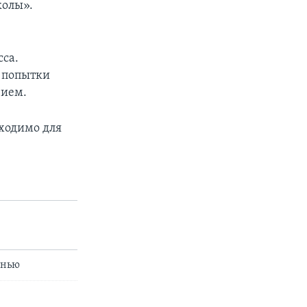
колы».
сса.
 попытки
вием.
ходимо для
енью