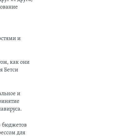
рование
остями и
том, как они
я Бетси
альное и
ринятие
авируса.
з бюджетов
рессом для