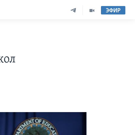
ЭФИР
кол