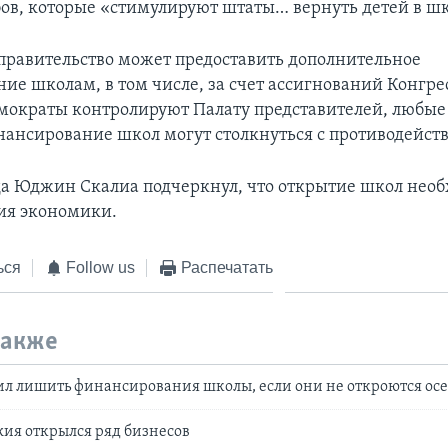
бов, которые «стимулируют штаты… вернуть детей в ш
правительство может предоставить дополнительное
ие школам, в том числе, за счет ассигнований Конгре
мократы контролируют Палату представителей, любые
нансирование школ могут столкнуться с противодейст
а Юджин Скалиа подчеркнул, что открытие школ необ
ия экономики.
ься
Follow us
Распечатать
также
ил лишить финансирования школы, если они не откроются ос
ия открылся ряд бизнесов