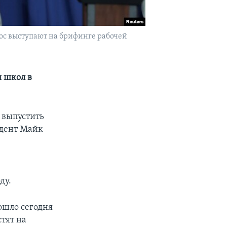
ос выступают на брифинге рабочей
 школ в
 выпустить
идент Майк
ду.
ошло сегодня
тят на