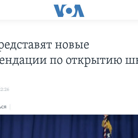
редставят новые
ендации по открытию ш
2:26
ься