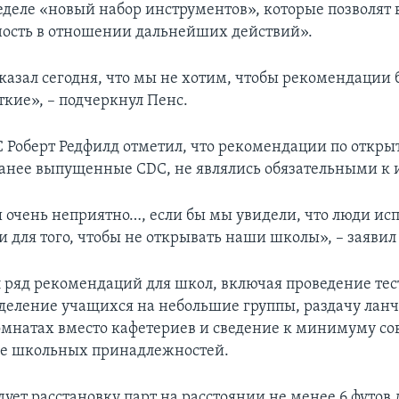
деле «новый набор инструментов», которые позволят 
ость в отношении дальнейших действий».
казал сегодня, что мы не хотим, чтобы рекомендации
кие», – подчеркнул Пенс.
 Роберт Редфилд отметил, что рекомендации по откр
анее выпущенные CDC, не являлись обязательными к 
 очень неприятно…, если бы мы увидели, что люди исп
 для того, чтобы не открывать наши школы», – заявил
 ряд рекомендаций для школ, включая проведение те
зделение учащихся на небольшие группы, раздачу ланч
омнатах вместо кафетериев и сведение к минимуму со
ие школьных принадлежностей.
ет расстановку парт на расстоянии не менее 6 футов д