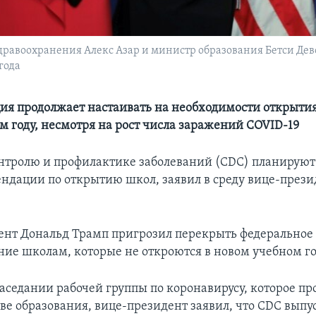
равоохранения Алекс Азар и министр образования Бетси Дев
года
я продолжает настаивать на необходимости открытия
м году, несмотря на рост числа заражений COVID-19
нтролю и профилактике заболеваний (СDC) планируют
ндации по открытию школ, заявил в среду вице-през
ент Дональд Трамп пригрозил перекрыть федеральное
ие школам, которые не откроются в новом учебном го
заседании рабочей группы по коронавирусу, которое пр
ве образования, вице-президент заявил, что CDC выпус