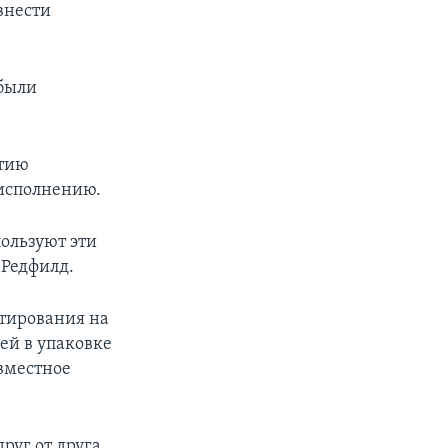
внести
 были
ытию
исполнению.
ользуют эти
 Редфилд.
стирования на
ей в упаковке
вместное
руг от друга,