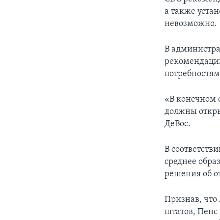
а также уста
невозможно.
В администра
рекомендации
потребностям
«В конечном с
должны откры
ДеВос.
В соответстви
среднее обра
решения об о
Признав, что
штатов, Пенс