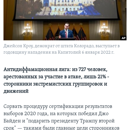
Learning English
СОЦИАЛЬНЫЕ СЕТИ
Джейсон Кроу, демократ от штата Колорадо, выступает в
годовщину нападения на Капитолий 6 января 2022 г.
Языки
Антидиффамационная лига: из 727 человек,
арестованных за участие в атаке, лишь 21% -
сторонники экстремистских группировок и
движений
Сорвать процедуру сертификации результатов
выборов 2020 года, на которых победил Джо
Байден и "подарить президенту Трампу второй
срок" — такими были главные цели сторонников