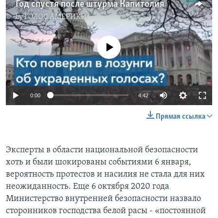
Год спустя после штурма Капитолия
by
ГОЛОС АМЕРИКИ
No media source currently available
0:00
4:42
Прямая ссылка
Эксперты в области национальной безопасности
хоть и были шокированы событиями 6 января,
вероятность протестов и насилия не стала для них
неожиданность. Еще 6 октября 2020 года
Министерство внутренней безопасности назвало
сторонников господства белой расы - «постоянной