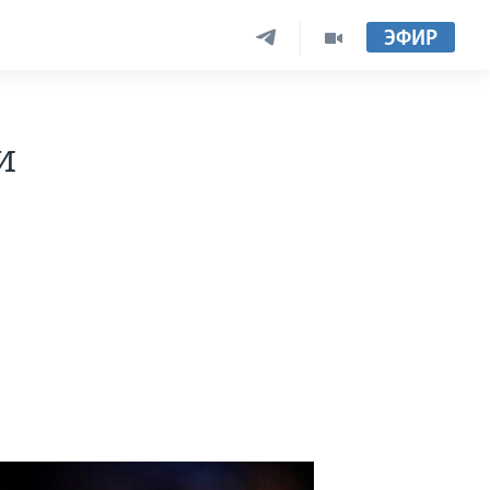
ЭФИР
и