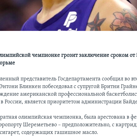
лимпийской чемпионке грозит заключение сроком от 5 
тюрьме
ленный представитель Госдепартамента сообщил во вт
 Энтони Блинкен побеседовал с супругой Бритни Грайн
бождение американской профессиональной баскетболис
в России, является приоритетом администрации Байд
кратная олимпийская чемпионка, была арестована в фе
эропорту Шереметьево – предположительно, с картри
сигарет, содержащих гашишное масло.