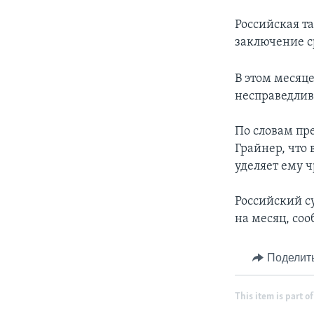
Российская т
заключение ср
В этом месяц
несправедлив
По словам пр
Грайнер, что
уделяет ему 
Российский с
на месяц, соо
Поделит
This item is part of