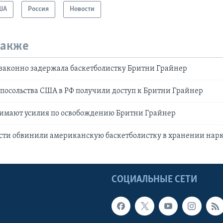
ША
Россия
Новости
также
законно задержала баскетболистку Бритни Грайнер
посольства США в РФ получили доступ к Бритни Грайнер
мают усилия по освобождению Бритни Грайнер
асти обвинили американскую баскетболистку в хранении нар
Ы
СОЦИАЛЬНЫЕ СЕТИ