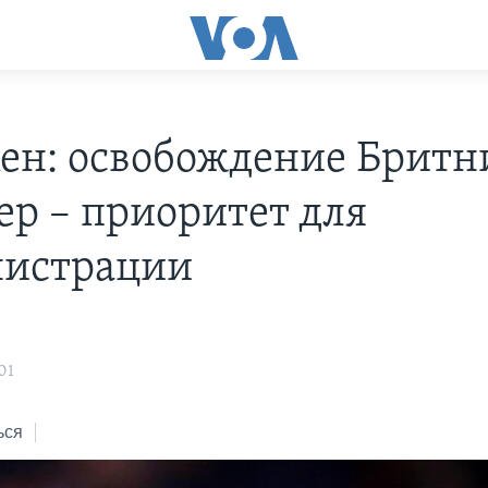
ен: освобождение Бритн
ер – приоритет для
истрации
01
ься