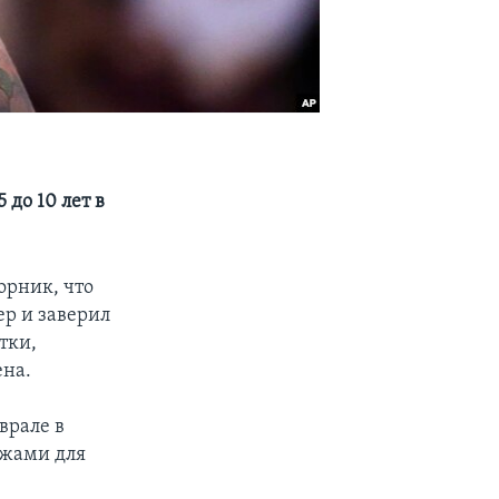
до 10 лет в
орник, что
ер и заверил
тки,
ена.
врале в
джами для