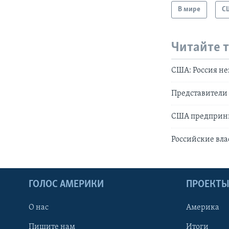
В мире
С
Читайте 
CША: Россия не
Представители 
США предприни
Российские вл
ГОЛОС АМЕРИКИ
ПРОЕКТ
О нас
Америка
Пишите нам
Итоги