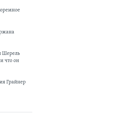
тюремное
ержана
л Шерель
и что он
ния Грайнер