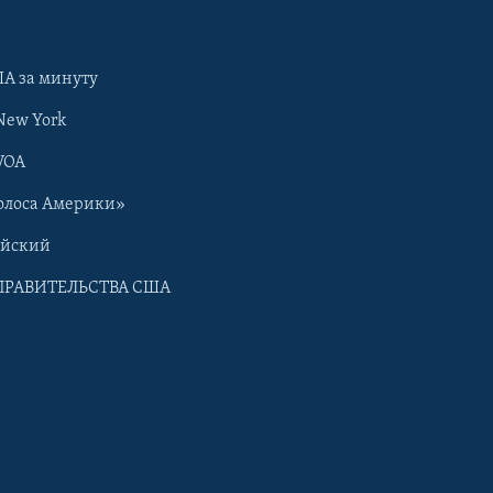
А за минуту
New York
VOA
олоса Америки»
ийский
ПРАВИТЕЛЬСТВА США