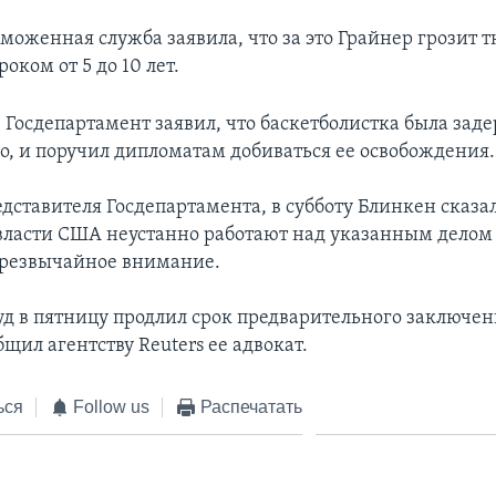
аможенная служба заявила, что за это Грайнер грозит 
оком от 5 до 10 лет.
е Госдепартамент заявил, что баскетболистка была зад
о, и поручил дипломатам добиваться ее освобождения.
едставителя Госдепартамента, в субботу Блинкен сказа
 власти США неустанно работают над указанным делом 
чрезвычайное внимание.
уд в пятницу продлил срок предварительного заключе
бщил агентству Reuters ее адвокат.
ься
Follow us
Распечатать