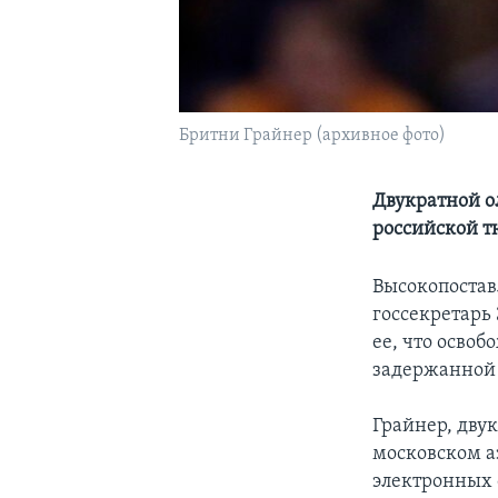
Бритни Грайнер (архивное фото)
Двукратной о
российской 
Высокопостав
госсекретарь
ее, что осво
задержанной 
Грайнер, дву
московском а
электронных 