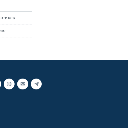
котиков
сию