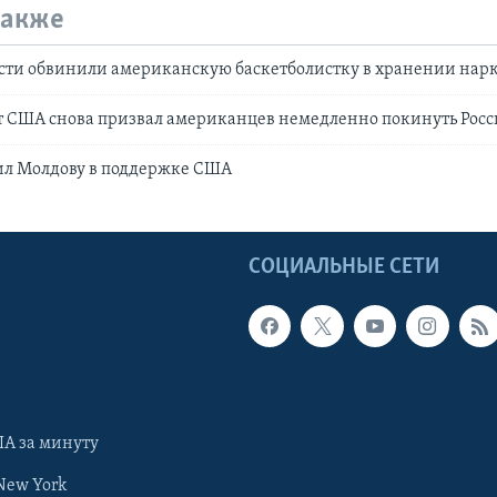
также
асти обвинили американскую баскетболистку в хранении нар
т США снова призвал американцев немедленно покинуть Рос
ил Молдову в поддержке США
Ы
СОЦИАЛЬНЫЕ СЕТИ
А за минуту
New York