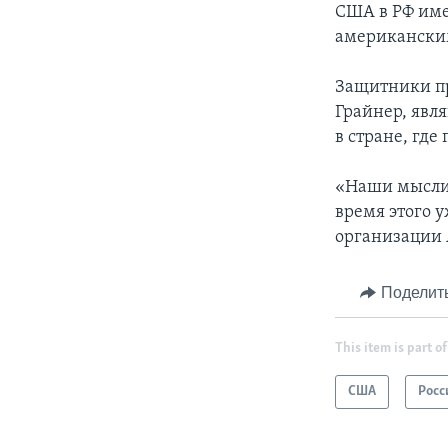
США в РФ име
американски
Защитники пр
Грайнер, явля
в стране, гд
«Наши мысли 
время этого 
организации 
Поделит
This item is part of
США
Росс