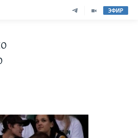
ЭФИР
по
р