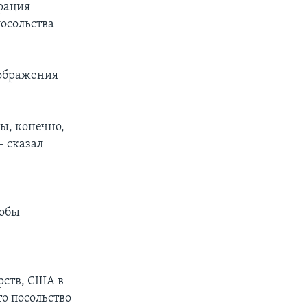
рация
осольства
оображения
ы, конечно,
– сказал
тобы
рств, США в
то посольство