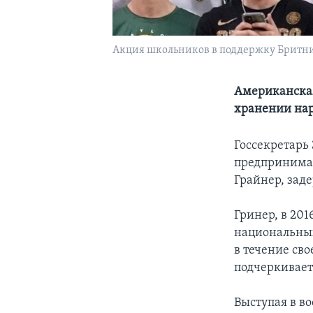
Акция школьников в поддержку Бритн
Американская
хранении на
Госсекретарь
предпринимаю
Грайнер, зад
Гринер, в 201
национальных
в течение св
подчеркивает
Выступая в в