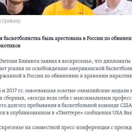
и Грайнер
 баскетболистка была арестована в России по обвине
ркотиков
 Энтони Блинкен заявил в воскресенье, что дипломаты
т усилия по освобождению американской баскетбол
ержанной в России по обвинению в хранении наркотик
6 и 2017 гг. завоевавшая золотые олимпийские медали в
 сборных, «всегда вела себя с максимальным профес
оего долгого пребывания в баскетбольной команде США
ся в опубликованном в «Твиттере» сообщении USA Bask
оскресенье на совместной пресс-конференции с прези