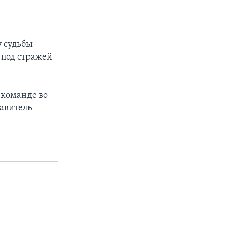
у судьбы
 под стражей
 команде во
тавитель