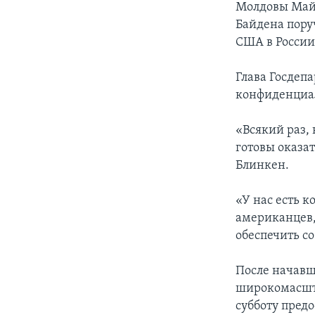
Молдовы Майе
Байдена пору
США в России
Глава Госдепа
конфиденциа
«Всякий раз,
готовы оказат
Блинкен.
«У нас есть 
американцев,
обеспечить со
После начавш
широкомасшта
субботу предо