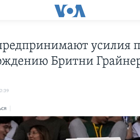
редпринимают усилия 
ождению Бритни Грайне
0:39
ься