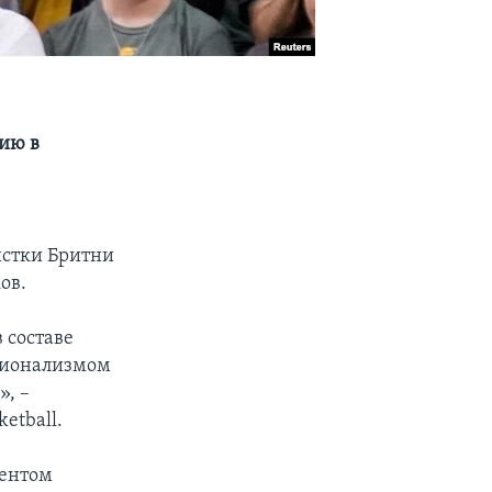
нию в
истки Бритни
ов.
 составе
сионализмом
», –
etball.
дентом