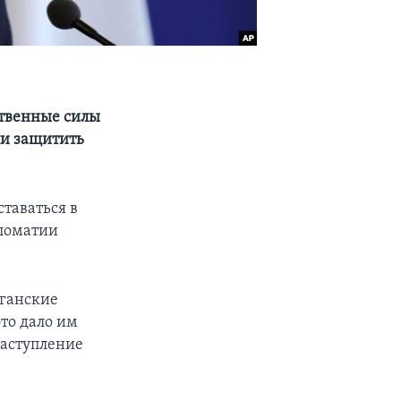
ственные силы
ли защитить
таваться в
пломатии
фганские
то дало им
наступление