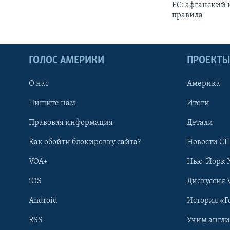
ЕС: афганский
правила
ГОЛОС АМЕРИКИ
ПРОЕКТ
О нас
Америка
Пишите нам
Итоги
Правовая информация
Детали
Как обойти блокировку сайта?
Новости СШ
VOA+
Нью-Йорк 
iOS
Дискуссия 
Android
История «Г
RSS
Учим англ