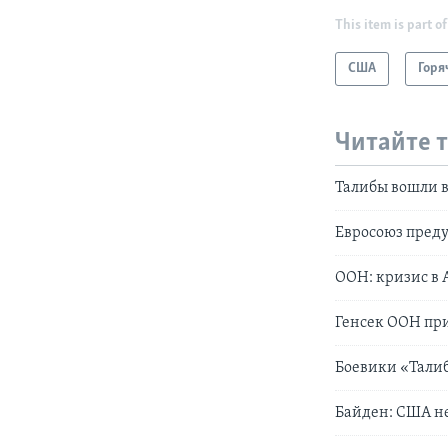
This item is part of
США
Горя
Читайте 
Талибы вошли в
Евросоюз преду
ООН: кризис в 
Генсек ООН при
Боевики «Тали
Байден: США не