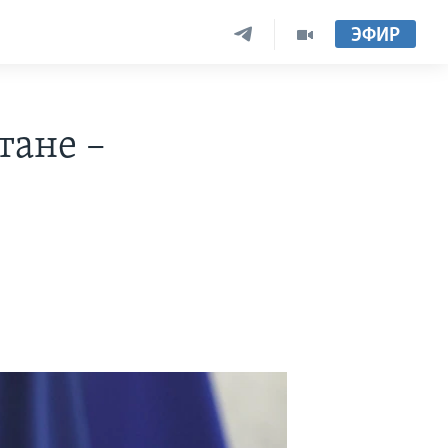
ЭФИР
тане –