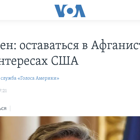
ен: оставаться в Афганис
интересах США
 служба «Голоса Америки»
7:21
ься