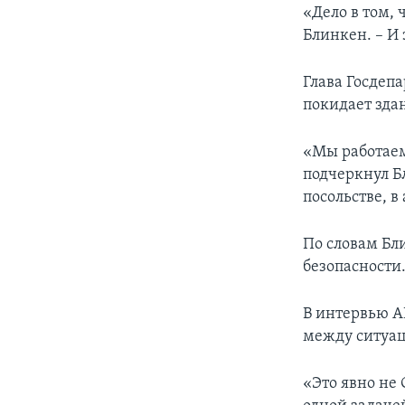
«Дело в том, 
Блинкен. – И
Глава Госдеп
покидает зда
«Мы работаем
подчеркнул 
посольстве, в
По словам Бли
безопасности
В интервью А
между ситуаци
«Это явно не 