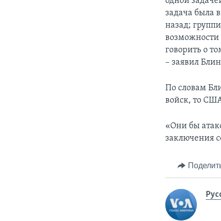
одной задачей
задача была 
назад; группи
возможности а
говорить о то
– заявил Бли
По словам Бл
войск, то СШ
«Они бы атако
заключения 
Поделит
Рус