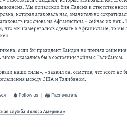
 – разобраться с людьми, которые атаковали нас 11 сен
выполнена. Мы привлекли бин Ладена к ответственност
ровка, которая атаковала нас, значительно сократилас
таковать нас снова из Афганистана – сейчас их нет… Т
м, что мы намеревались сделать в Афганистане, то мы 
нкен.
инкена, если бы президент Байден не принял решения
А вновь оказались бы в состоянии войны с Талибаном.
вали наши силы», – заявил он, отметив, что этого не б
соглашения между США и Талибаном.
ься
Follow us
Распечатать
ская служба «Голоса Америки»