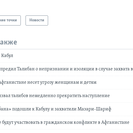
чие точки
Новости
также
 Кабул
предил Талибан о непризнании и изоляции в случае захвата 
Афганистане несет угрозу женщинам и детям
звал талибов немедленно прекратить наступление
бана» подошли к Кабулу и захватили Мазари-Шариф
 будут участвовать в гражданском конфликте в Афганистане