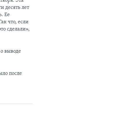
тября. Эта
и десять лет
ь. Ее
ак что, если
это сделали»,
 о выводе
ыло после