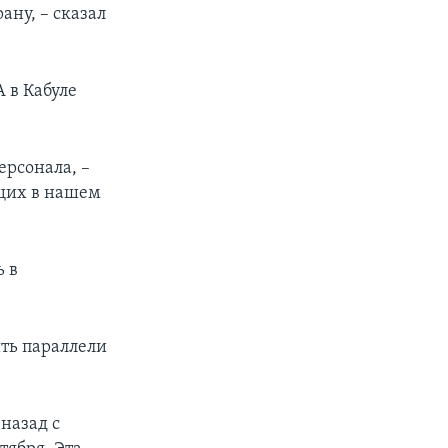
ану, – сказал
 в Кабуле
ерсонала, –
щих в нашем
ь в
ть параллели
 назад с