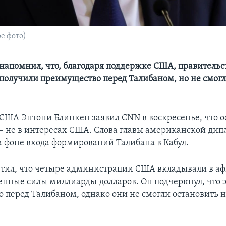
е фото)
 напомнил, что, благодаря поддержке США, правитель
получили преимущество перед Талибаном, но не смог
 США Энтони Блинкен заявил CNN в воскресенье, что ос
– не в интересах США. Слова главы американской ди
а фоне входа формирований Талибана в Кабул.
тил, что четыре администрации США вкладывали в а
енные силы миллиарды долларов. Он подчеркнул, что э
 перед Талибаном, однако они не смогли остановить 