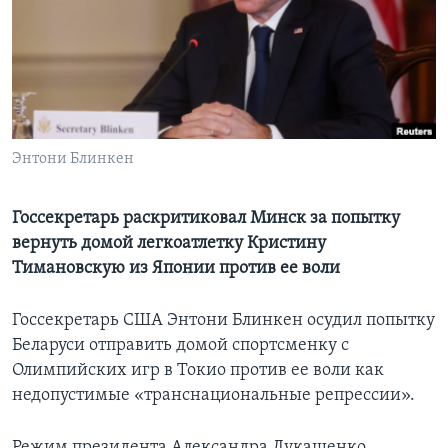
Learning English
СОЦИАЛЬНЫЕ СЕТИ
Энтони Блинкен
Языки
Госсекретарь раскритиковал Минск за попытку
вернуть домой легкоатлетку Кристину
Тимановскую из Японии против ее воли
Госсекретарь США Энтони Блинкен осудил попытку
Беларуси отправить домой спортсменку с
Олимпийских игр в Токио против ее воли как
недопустимые «транснациональные репрессии».
Режим президента Александра Лукашенко