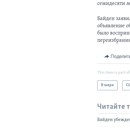
семидесяти ле
Байден заявил
объявление о
было восприн
переизбранию
Поделит
This item is part of
В мире
С
Читайте 
Байден убежден