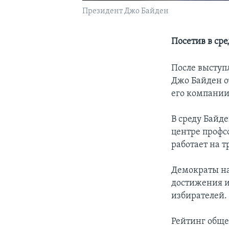
Президент Джо Байден
Посетив в сре
После выступ
Джо Байден о
его компании
В среду Байд
центре профсо
работает на 
Демократы на
достижения и
избирателей.
Рейтинг обще