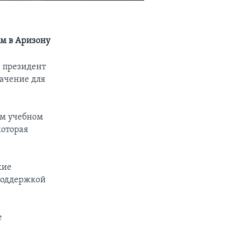
ем в Аризону
» президент
ачение для
ом учебном
которая
кие
 поддержкой
е