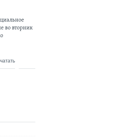
ициальное
е во вторник
по
чатать