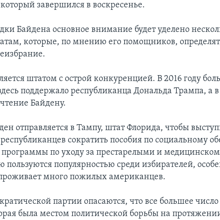
, который завершился в воскресенье.
здки Байдена основное внимание будет уделено неско
там, которые, по мнению его помощников, определят,
еизбрание.
ляется штатом с острой конкуренцией. В 2016 году бо
здесь поддержало республиканца Дональда Трампа, а в
очтение Байдену.
ден отправляется в Тампу, штат Флорида, чтобы высту
республиканцев сократить пособия по социальному о
и программы по уходу за престарелыми и медицинско
 пользуются популярностью среди избирателей, особе
 проживает много пожилых американцев.
ратической партии опасаются, что все большее число
орая была местом политической борьбы на протяжени