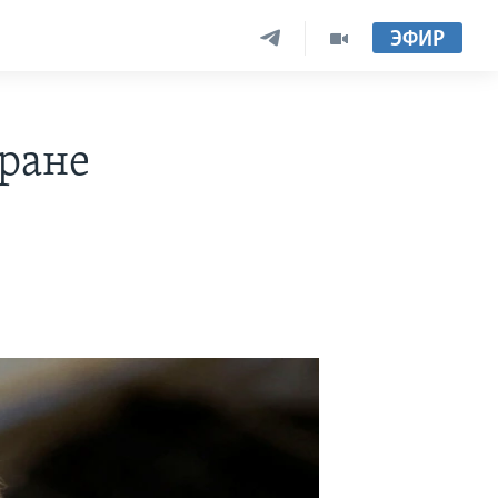
ЭФИР
тране