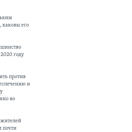
льким
 каковы его
льшинство
 2020 году
пить против
беспечению и
му
нно во
 жителей
и почти