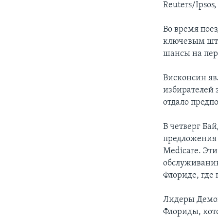
Reuters/Ipsos
Во время пое
ключевым шта
шансы на пер
Висконсин яв
избирателей 
отдало предп
В четверг Бай
предложения 
Medicare. Эт
обслуживанию
Флориде, где
Лидеры Демок
Флориды, кот