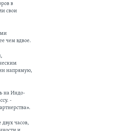
оров в
ли свои
ами
ее чем вдвое.
,
ическим
кин напрямую,
ь на Индо-
су. -
артнерства».
 двух часов,
нности и