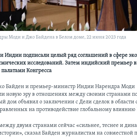
ы Моди и Джо Байдена в Белом доме, 22 июня 2023 года
 Индии подписали целый ряд соглашений в сфере эк
смических исследований. Затем индийский премьер 
 палатами Конгресса
жо Байден и премьер-министр Индии Нарендра Моди
ли новую эру в отношениях между своими странами пос
ый дом объявил о заключении с Дели сделок в области
правленных на противодействие глобальному влиянию 
между двумя странами сейчас «сильнее, теснее и дин
 истории», сказал Байден журналистам на совместной п