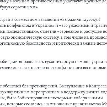
ольку в военном противостоянии участвуют крупные д
 будут серьезными».
стран в совместном заявлении «выразили глубокую
сть конфликтом в Украине» и «его ужасными и траги
и последствиями», отметив «серьезное и растущее в
овую экономическую систему, в том числе на продово
ргетическую безопасность и критически важные цепо
пообещали «продолжать гуманитарную помощь украин
огласились с важностью постконфликтного восстановле
е обошелся без противоречий. Выступление в Конгресс
вухпартийным мероприятием в поддержку визита лид
ны, было бойкотировано некоторыми либеральными
ми, которые сослались на отношение правительства М