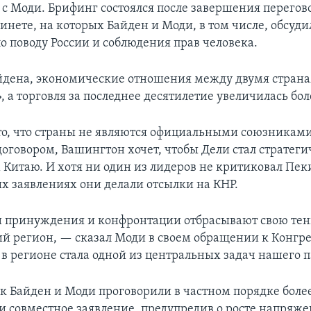
с Моди. Брифинг состоялся после завершения перегов
инете, на которых Байден и Моди, в том числе, обсуди
о поводу России и соблюдения прав человека.
йдена, экономические отношения между двумя стран
 а торговля за последнее десятилетие увеличилась бол
то, что страны не являются официальными союзниками
оговором, Вашингтон хочет, чтобы Дели стал стратег
 Китаю. И хотя ни один из лидеров не критиковал Пе
х заявлениях они делали отсылки на КНР.
 принуждения и конфронтации отбрасывают свою тен
й регион, — сказал Моди в своем обращении к Конгрес
 в регионе стала одной из центральных задач нашего п
ак Байден и Моди проговорили в частном порядке более
и совместное заявление, предупредив о росте напряже