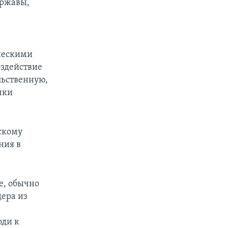
ержавы,
ческими
оздействие
льственную,
чки
скому
ния в
е, обычно
ера из
оди к