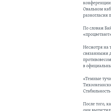
конференции 
Овальном каб
разногласия п
По словам Ба
«процветают»,
Несмотря на 
связанными д
противовесом
в официальны
«Темные тучи
Тихоокеански
Стабильность
После того, к
они выпустил