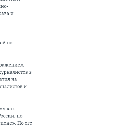
жно-
рава и
ой по
отражением
журналистов в
етил на
рналистов и
мя как
оссии, но
ионе». По его