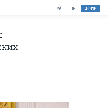
ЭФИР
и
ских