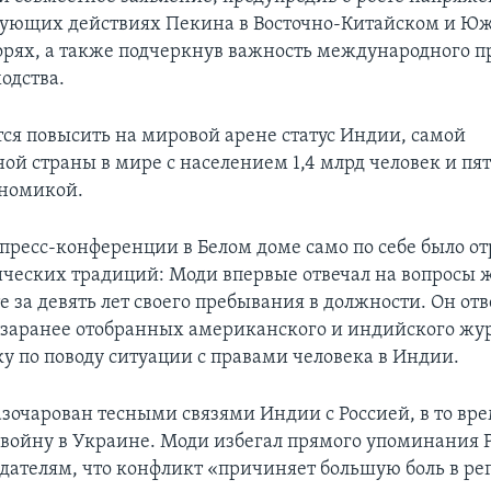
ующих действиях Пекина в Восточно-Китайском и Ю
рях, а также подчеркнув важность международного п
одства.
ся повысить на мировой арене статус Индии, самой
ой страны в мире с населением 1,4 млрд человек и пят
ономикой.
в пресс-конференции в Белом доме само по себе было 
ческих традиций: Моди впервые отвечал на вопросы 
 за девять лет своего пребывания в должности. Он отв
 заранее отобранных американского и индийского жу
ку по поводу ситуации с правами человека в Индии.
зочарован тесными связями Индии с Россией, в то вре
 войну в Украине. Моди избегал прямого упоминания Р
одателям, что конфликт «причиняет большую боль в рег