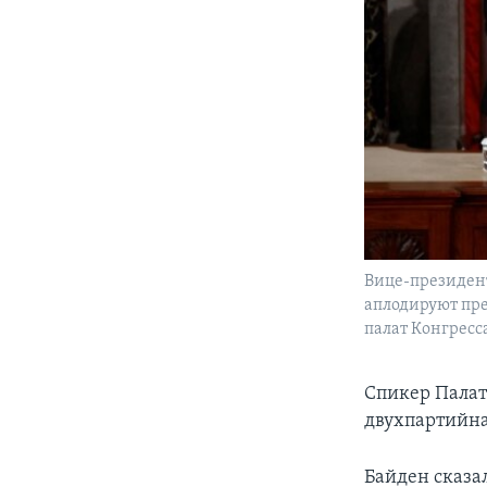
Вице-президен
аплодируют пр
палат Конгресс
Спикер Палат
двухпартийна
Байден сказа