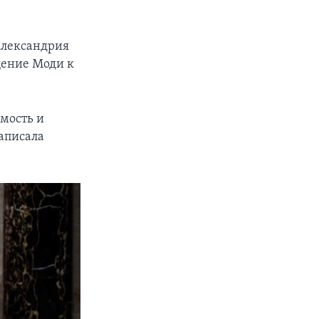
Александрия
щение Моди к
мость и
написала