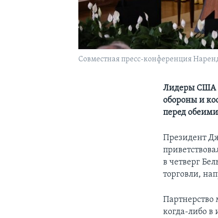
Совместная пресс-конференция Нарендр
Лидеры США и
обороны и ко
перед обеими
Президент Д
приветствова
в четверг Бел
торговли, на
Партнерство 
когда-либо в