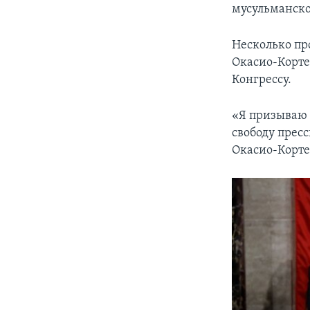
мусульманск
Несколько пр
Окасио-Корте
Конгрессу.
«Я призываю 
свободу пресс
Окасио-Кортес