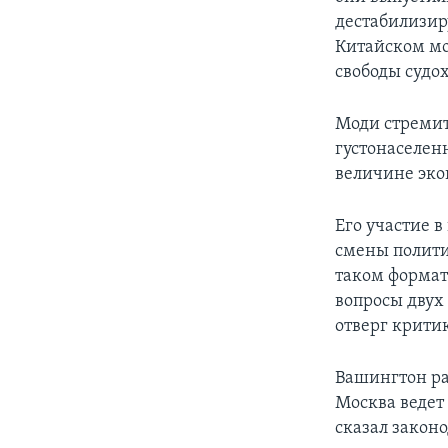
дестабилизир
Китайском мо
свободы судох
Моди стремит
густонаселенн
величине эк
Его участие 
смены полити
таком формате
вопросы двух
отверг крити
Вашингтон ра
Москва ведет
сказал закон