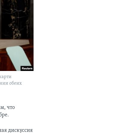
карти
нии обеих
м, что
бре.
ная дискуссия