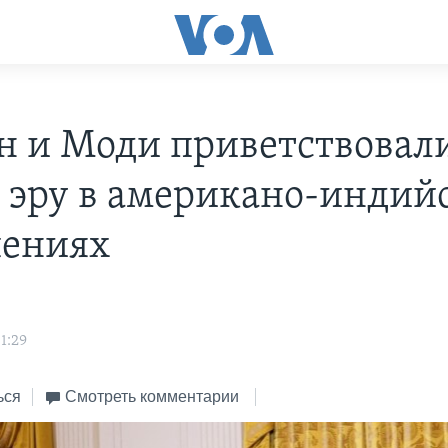
н и Моди приветствовал
 эру в американо-индий
ениях
1:29
ься
Смотреть комментарии