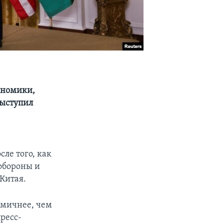
ономики,
выступил
ле того, как
 обороны и
Китая.
амичнее, чем
ресс-