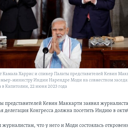
т Камала Харрис и спикер Палаты представителей Кевин Мак
емьер-министру Индии Нарендре Моди на совместном заседа
а в Капитолии, 22 июня 2023 года
ы представителей Кевин Маккарти заявил журналиста
я делегация Конгресса должна посетить Индию в октя
л журналистам, что у него и Моди состоялась откровен