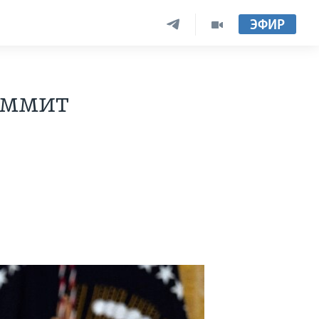
ЭФИР
аммит