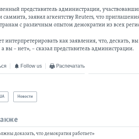
ленный представитель администрации, участвовавши
 саммита, заявил агкентству Reuters, что приглашени
транам с различным опытом демократии из всех реги
ет интерпретерировать как заявления, что, дескать, вы
а вы – нет», – сказал представитель администрации.
ься
Follow us
Распечатать
ША
Новости
также
лжны доказать, что демократия работает»