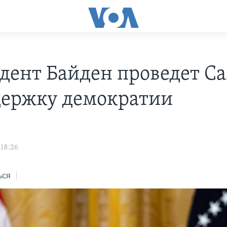
дент Байден проведет С
держку демократии
 18:26
ься