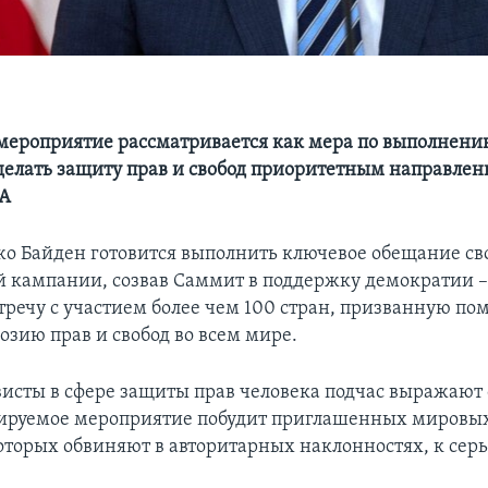
)
мероприятие рассматривается как мера по выполнен
делать защиту прав и свобод приоритетным направле
А
о Байден готовится выполнить ключевое обещание св
 кампании, созвав Саммит в поддержку демократии –
тречу с участием более чем 100 стран, призванную по
озию прав и свобод во всем мире.
висты в сфере защиты прав человека подчас выражают
нируемое мероприятие побудит приглашенных мировых
которых обвиняют в авторитарных наклонностях, к се