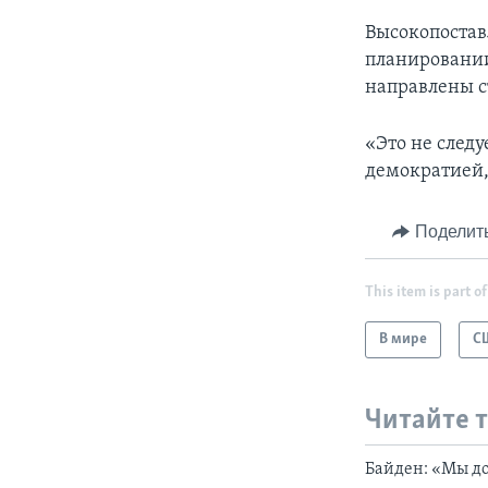
Высокопостав
планировании
направлены с
«Это не следу
демократией, 
Поделит
This item is part of
В мире
С
Читайте 
Байден: «Мы до