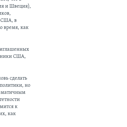
ия и Швеция),
иков,
 США, в
о время, как
приглашенных
юзники США,
овь сделать
политики, но
лематичным
тетности
емится к
их, как