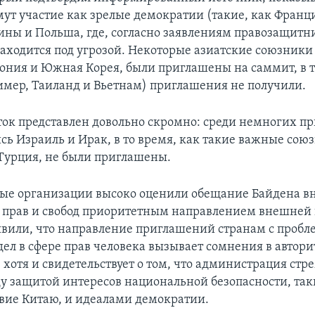
ут участие как зрелые демократии (такие, как Франц
ины и Польша, где, согласно заявлениям правозащитн
аходится под угрозой. Некоторые азиатские союзники
пония и Южная Корея, были приглашены на саммит, в т
имер, Таиланд и Вьетнам) приглашения не получили.
ок представлен довольно скромно: среди немногих 
ись Израиль и Ирак, в то время, как такие важные со
 Турция, не были приглашены.
е организации высоко оценили обещание Байдена вн
прав и свобод приоритетным направлением внешней 
явили, что направление приглашений странам с проб
ел в сфере прав человека вызывает сомнения в автори
хотя и свидетельствует о том, что администрация стр
у защитой интересов национальной безопасности, так
вие Китаю, и идеалами демократии.