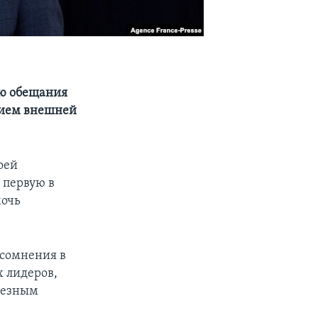
ию обещания
нием внешней
оей
 первую в
мочь
 сомнения в
 лидеров,
рьезным