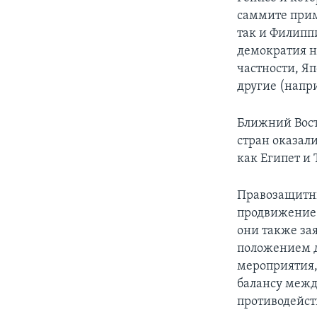
саммите прим
так и Филипп
демократия н
частности, Я
другие (напр
Ближний Вост
стран оказал
как Египет и
Правозащитны
продвижение 
они также за
положением д
мероприятия, 
балансу межд
противодейст