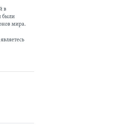
й в
я были
онов мира.
 являетесь