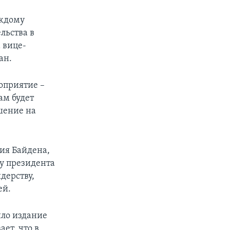
аждому
льства в
 вице-
ан.
оприятие –
ам будет
шение на
ния Байдена,
у президента
дерству,
ей.
ло издание
ет, что в