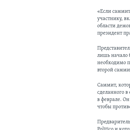
«Если саммит
участнику, в
области демок
президент пр
Представител
лишь начало 
необходимо п
второй самми
Саммит, кото
сделанного в
в феврале. Он
чтобы против
Предваритель
Politico и к