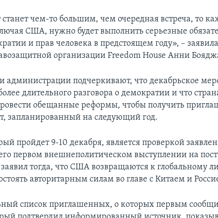
 станет чем-то большим, чем очередная встреча, то к
ключая США, нужно будет выполнить серьезные обязате
ратии и прав человека в предстоящем году», – заявила
авозащитной организации Freedom House Анни Боядж
и администрации подчеркивают, что декабрьское мер
более длительного разговора о демократии и что стран
ровести обещанные реформы, чтобы получить пригла
т, запланированный на следующий год.
рый пройдет 9-10 декабря, является проверкой заявле
 его первом внешнеполитическом выступлении на пост
 заявил тогда, что США возвращаются к глобальному ли
остоять авторитарным силам во главе с Китаем и Росси
ный список приглашенных, о которых первым сообщи
оторый подтвердил информированный источник, показыва