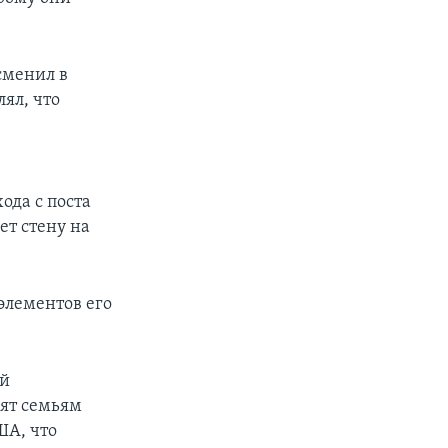
сменил в
ял, что
ода с поста
ет стену на
элементов его
ей
лят семьям
ША, что