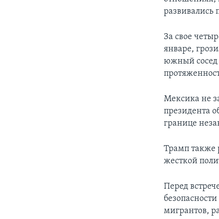
развивались
За свое четы
январе, гроз
южный сосед 
протяженност
Мексика не за
президента о
границе нез
Трамп также 
жесткой поли
Перед встреч
безопасности
мигрантов, р