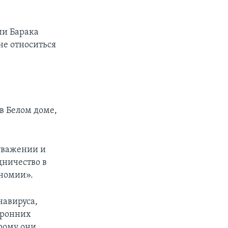
ии Барака
не относиться
в Белом доме,
уважении и
дничество в
ономии».
навируса,
оронних
орому они