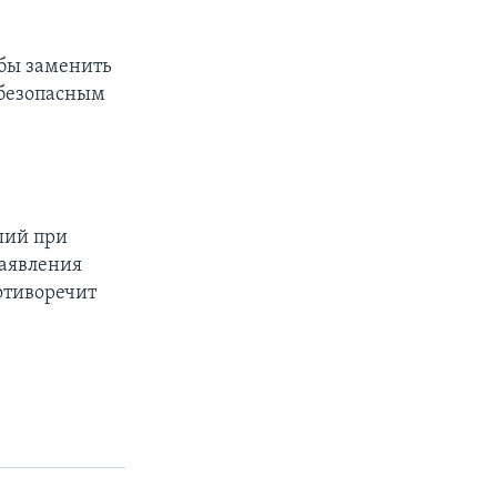
обы заменить
 безопасным
ший при
заявления
отиворечит