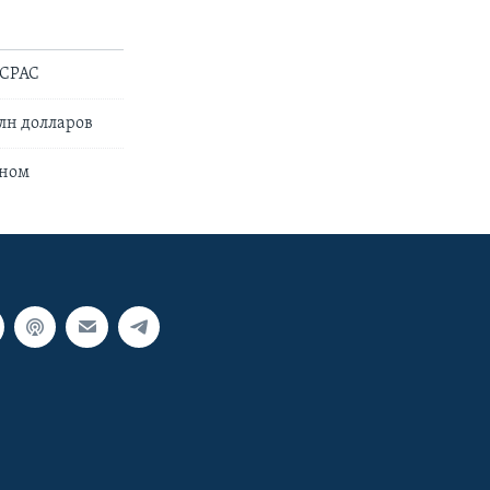
 CPAC
лн долларов
еном