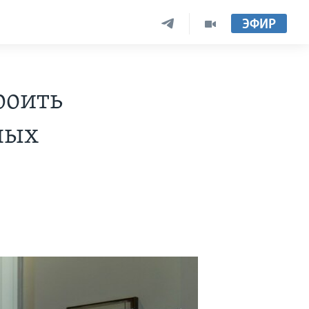
ЭФИР
роить
ных