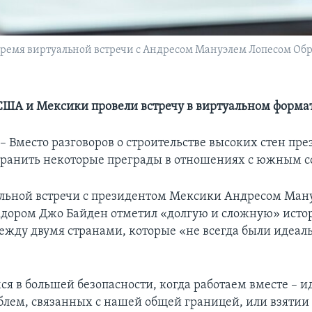
ремя виртуальной встречи с Андресом Мануэлем Лопесом Обра
ША и Мексики провели встречу в виртуальном форма
Вместо разговоров о строительстве высоких стен пр
транить некоторые преграды в отношениях с южным с
альной встречи с президентом Мексики Андресом Ман
дором Джо Байден отметил «долгую и сложную» ист
жду двумя странами, которые «не всегда были идеа
 в большей безопасности, когда работаем вместе – ид
лем, связанных с нашей общей границей, или взяти