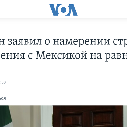
н заявил о намерении ст
ения с Мексикой на рав
:53
ься