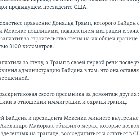
 при предыдущем президенте США.
рехлетнее правление Дональд Трамп, которого Байден 
ил Мексике пошлинами, подавлением миграции и заявл
заплатит за строительство стены на их общей границе
ью 3100 километров.
платила за стену, а Трамп в своей первой речи после ух
бвинил администрацию Байдена в том, что она оставля
авершенной.
раскритиковал своего преемника за демонтаж других 
тики в отношении иммиграции и охраны границ.
ей Байдена и президента Мексики министр внутренн
 Алехандро Майоркас объявил о мерах, которые позво
азделенных на границе, воссоединиться и остаться в С