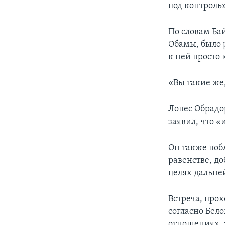
под контроль»
По словам Ба
Обамы, было 
к ней просто 
«Вы такие же,
Лопес Обрадор
заявил, что 
Он также поб
равенстве, д
целях дальне
Встреча, про
согласно Бел
отношениях, 