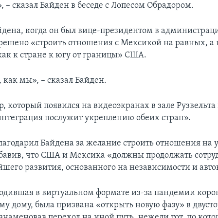
, – сказал Байден в беседе с Лопесом Обрадором.
йдена, когда он был вице-президентом в администрац
решено «строить отношения с Мексикой на равных, а 
как к стране к югу от границы» США.
 как мы», – сказал Байден.
, который появился на видеоэкранах в зале Рузвельта 
«интеграция послужит укреплению обеих стран».
лагодарил Байдена за желание строить отношения на 
обавив, что США и Мексика «должны продолжать сотру
йшего развития, основанного на независимости и авт
ходившая в виртуальном формате из-за пандемии коро
ому дому, была призвана «открыть новую фазу» в двуст
знаменовав переход на иной путь, нежели тот, по кот