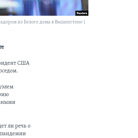
дором из Белого дома в Вашингтоне 1
те
езидент США
оседом.
уэлем
орию
льными
ет ли речь о
и пандемии