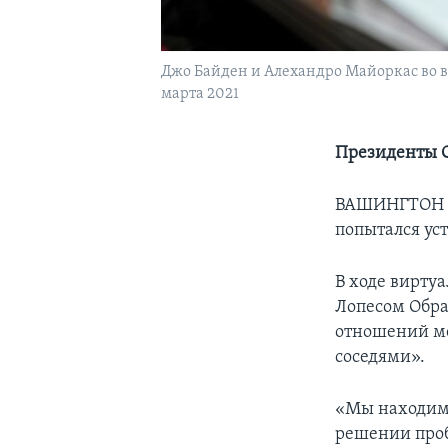
Джо Байден и Алехандро Майоркас во в
марта 2021
Президенты С
ВАШИНГТОН – 
попытался ус
В ходе вирту
Лопесом Обра
отношений ме
соседями».
«Мы находимся
решении проб