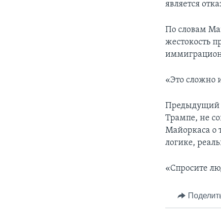
является отка
По словам Ма
жестокость 
иммиграцион
«Это сложно и
Предыдущий м
Трампе, не со
Майоркаса о 
логике, реаль
«Спросите лю
Поделит