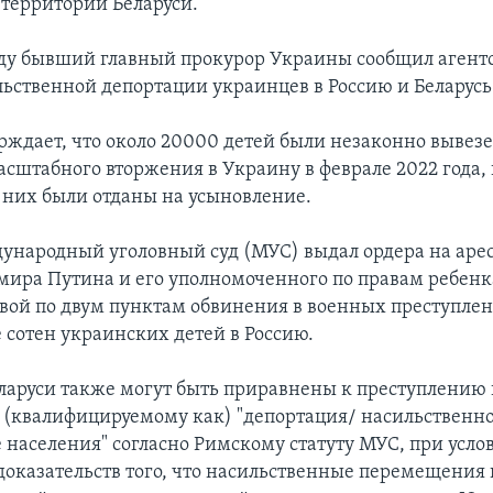
 территории Беларуси.
ду бывший главный прокурор Украины сообщил агентст
льственной депортации украинцев в Россию и Беларусь
рждает, что около 20000 детей были незаконно вывез
асштабного вторжения в Украину в феврале 2022 года,
 них были отданы на усыновление.
ународный уголовный суд (МУС) выдал ордера на аре
мира Путина и его уполномоченного по правам ребен
вой по двум пунктам обвинения в военных преступлен
сотен украинских детей в Россию.
ларуси также могут быть приравнены к преступлению
, (квалифицируемому как) "депортация/ насильственн
населения" согласно Римскому статуту МУС, при усло
доказательств того, что насильственные перемещения