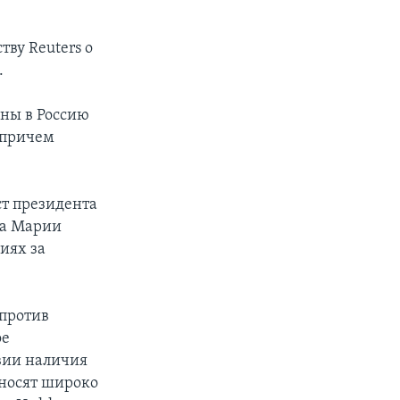
ву Reuters о
.
ены в Россию
 причем
ст президента
ка Марии
иях за
 против
ое
вии наличия
 носят широко