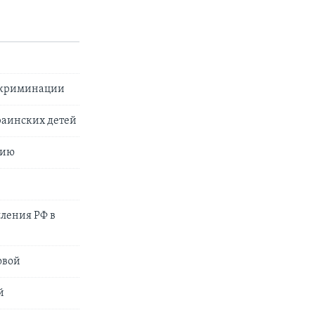
искриминации
раинских детей
цию
пления РФ в
овой
й