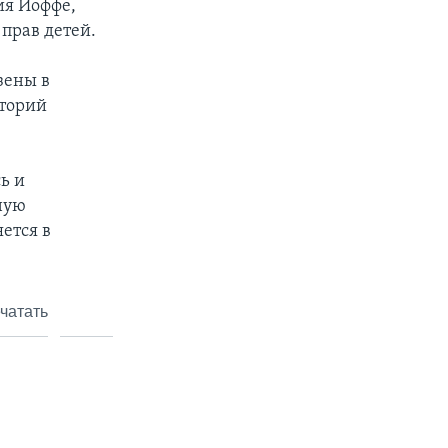
ия Иоффе,
прав детей.
зены в
аторий
ь и
ную
ется в
чатать