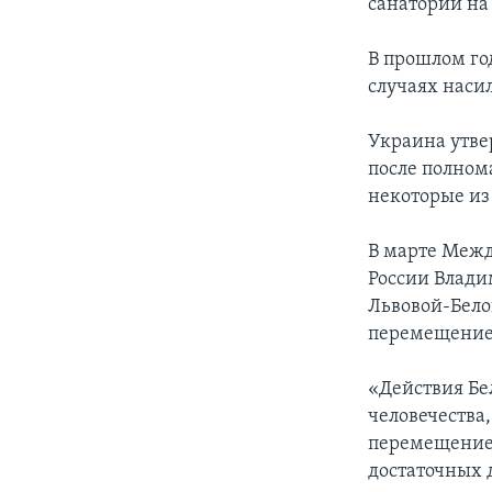
санатории на
В прошлом го
случаях наси
Украина утве
после полном
некоторые из
В марте Межд
России Влади
Львовой-Бело
перемещение 
«Действия Бе
человечества
перемещение 
достаточных 