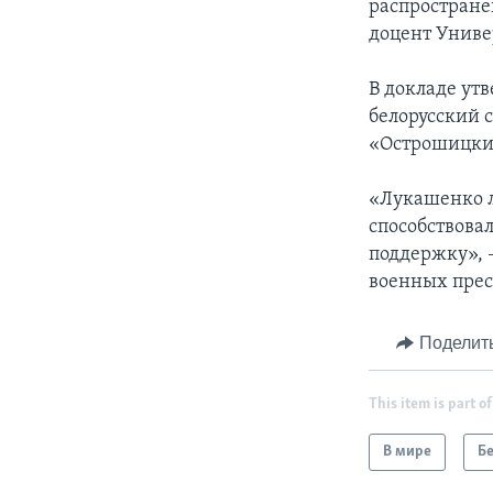
распростране
доцент Униве
В докладе ут
белорусский 
«Острошицкий
«Лукашенко л
способствова
поддержку», 
военных прес
Поделит
This item is part of
В мире
Б