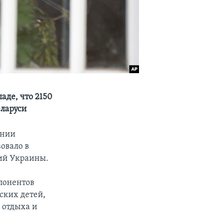
аде, что 2150
еларуси
ании
овало в
ий Украины.
понентов
ских детей,
я отдыха и