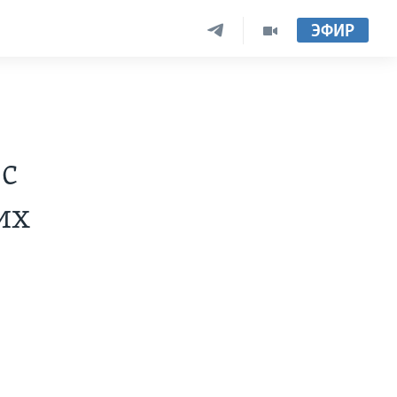
ЭФИР
 с
их