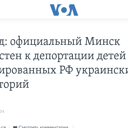
д: официальный Минск
стен к депортации детей
ированных РФ украинск
торий
:34
ься
Смотреть комментарии