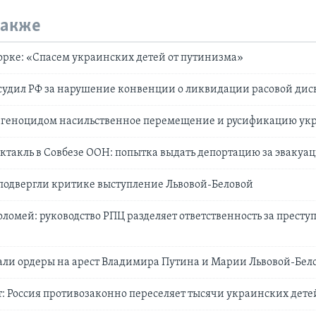
также
рке: «Спасем украинских детей от путинизма»
судил РФ за нарушение конвенции о ликвидации расовой д
 геноцидом насильственное перемещение и русификацию ук
ктакль в Совбезе ООН: попытка выдать депортацию за эвакуа
 подвергли критике выступление Львовой-Беловой
ломей: руководство РПЦ разделяет ответственность за престу
али ордеры на арест Владимира Путина и Марии Львовой-Бел
: Россия противозаконно переселяет тысячи украинских дете