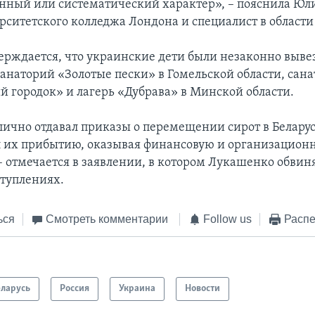
нный или систематический характер», – пояснила Юл
рситетского колледжа Лондона и специалист в области 
верждается, что украинские дети были незаконно выве
санаторий «Золотые пески» в Гомельской области, сан
 городок» и лагерь «Дубрава» в Минской области.
ично отдавал приказы о перемещении сирот в Беларус
л их прибытию, оказывая финансовую и организацион
– отмечается в заявлении, в котором Лукашенко обвиня
туплениях.
ься
Смотреть комментарии
Follow us
Распе
еларусь
Россия
Украина
Новости