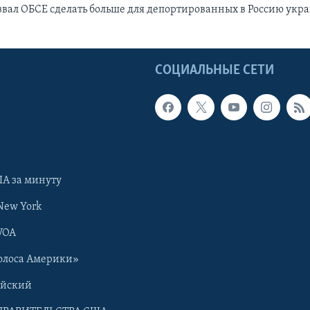
вал ОБСЕ сделать больше для депортированных в Россию укр
Ы
СОЦИАЛЬНЫЕ СЕТИ
А за минуту
New York
VOA
олоса Америки»
ийский