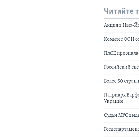
Читайте 
Акция в Нью-Йо
Комитет ООН о
ПАСЕ признала
Российский спе
Более 50 стран
Патриарх Варфо
Украине
Судьи МУС выд
Госдепартамент