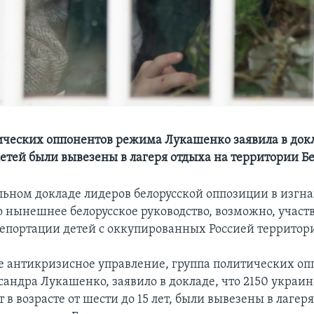
ических оппонентов режима Лукашенко заявила в докл
етей были вывезены в лагеря отдыха на территории Б
льном докладе лидеров белорусской оппозиции в изгн
о нынешнее белорусское руководство, возможно, участв
епортации детей с оккупированных Россией территор
 антикризисное управление, группа политических оп
андра Лукашенко, заявило в докладе, что 2150 украин
 в возрасте от шести до 15 лет, были вывезены в лагер